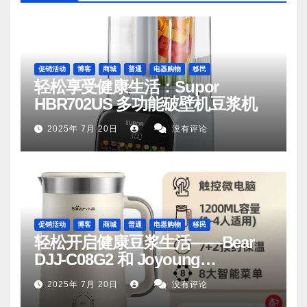
促销活动
博客
商城
普通
电器购物
移民
轻松享受健康生活：Supor
HBR702US 多功能破壁机豆浆机
2025年 7月 20日
没有评论
促销活动
博客
商城
普通
电器购物
移民
轻松开启健康豆浆生活——Bear
DJJ‑C08G2 和 Joyoung
DJ06M‑D53，你值得拥有
2025年 7月 20日
没有评论