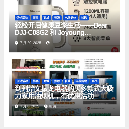
促销活动
博客
商城
普通
电器购物
移民
轻松开启健康豆浆生活——Bear
DJJ‑C08G2 和 Joyoung
DJ06M‑D53，你值得拥有
7 月 20, 2025
促销活动
博客
商城
推荐
普通
电器购物
移民
到列治文振龙电器购买多款式大吸
力家用油烟机，有优惠活动
3 月 8, 2025
编辑