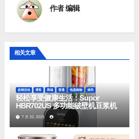
作者
编辑
相关文章
促销活动
博客
商城
普通
电器购物
移民
轻松享受健康生活：Supor
HBR702US 多功能破壁机豆浆机
7 月 20, 2025