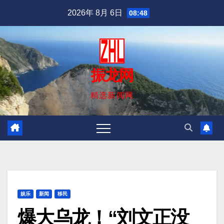
跳
2026年 8月 6日
08:48
至
内
容
振龙网
精选新闻网
娱乐
新闻
移民
爆大乌龙！“刘文正没