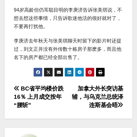
94岁高龄但仍耳聪目明的李庚济告诉张美琪说，不
想去想这些事情，只告诉歌迷他活的很好就对了，
不要再打扰他。
李庚济去年秋天与张美琪聊天时留下的影片时还提
过，刘文正并没有外传数十栋房子那麽多，而且他
名下的房产都已经全部出售了。
文
BC省平均楼价跌
加拿大外长突访基
16％ 上月成交按年
辅，与乌克兰总统泽
章
“腰斩”
连斯基会晤
导
航