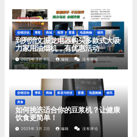
促销活动
博客
商城
推荐
普通
电器购物
移民
到列治文振龙电器购买多款式大吸
力家用油烟机，有优惠活动
2025年 3月 8日
编辑
没有评论
促销活动
博客
商城
家居与科技
普通
电器购物
移民
美食
如何挑选适合你的豆浆机？让健康
饮食更简单！
2025年 3月 2日
编辑
没有评论