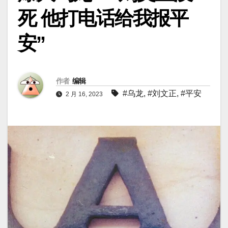
死 他打电话给我报平
安”
作者
编辑
#乌龙
,
#刘文正
,
#平安
2 月 16, 2023