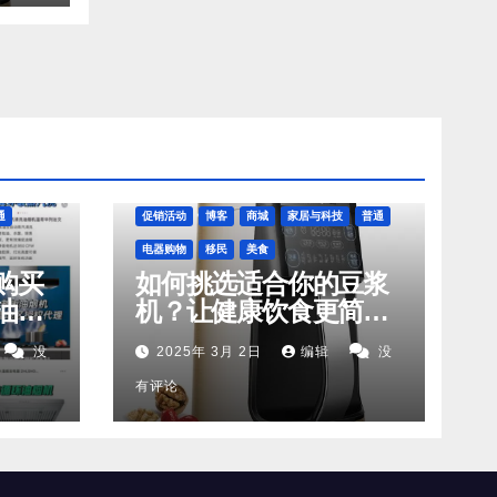
通
促销活动
博客
商城
家居与科技
普通
电器购物
移民
美食
购买
如何挑选适合你的豆浆
油烟
机？让健康饮食更简
单！
没
2025年 3月 2日
编辑
没
有评论