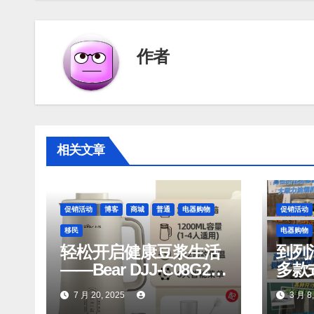
航
作者
相关文章
促销活动
博客
商城
普通
电器购物
促销活动
移民
电器购物
轻松开启健康豆浆生活
到列
——Bear DJJ‑C08G2
多款
和 Joyoung
机，
7 月 20, 2025
3 月 8
DJ06M‑D53，你值得拥