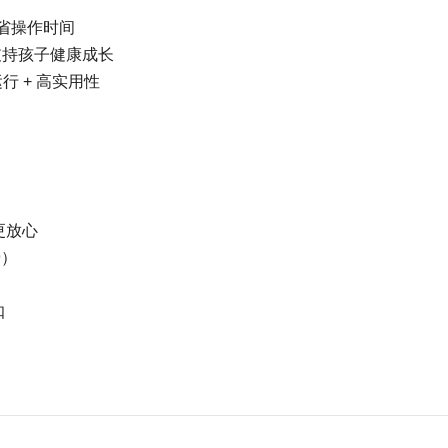
省操作时间
支持孩子健康成长
行 + 高实用性
更放心
9）
扣