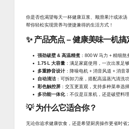
你是否也渴望每天一杯健康豆浆、顺滑果汁或浓汤
帮你轻松实现营养与便捷兼得的生活方式！
✨ 产品亮点 – 健康美味一机搞
强劲破壁 & 高温精煮
：800 W 马力 + 
1.75 L 大容量
：满足家庭使用，一次出浆足
多重静音设计
：降噪电机 + 消音风道 + 
自动清洁
：可拆卸刀座，搭配高温蒸汽清洗
彩色触控屏
：交互更直观，支持多种菜单选
多功能一体化
：不仅是豆浆机，还是破壁料
💡 为什么它适合你？
无论你追求健康饮食，还是希望厨房操作更省时省力，Su