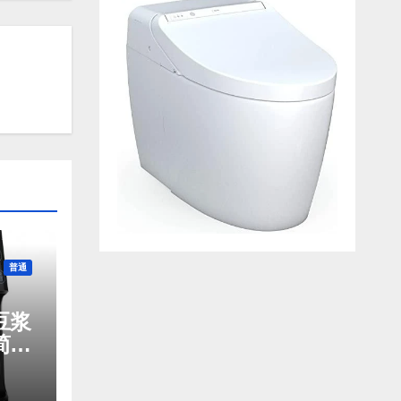
普通
豆浆
简