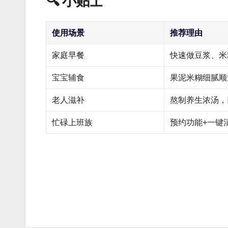
🔍 小贴士
使用场景
推荐理由
家庭早餐
快速做豆浆、米
宝宝辅食
果泥米糊细腻顺
老人滋补
熬制养生浓汤，
忙碌上班族
预约功能+一键
文
章
导