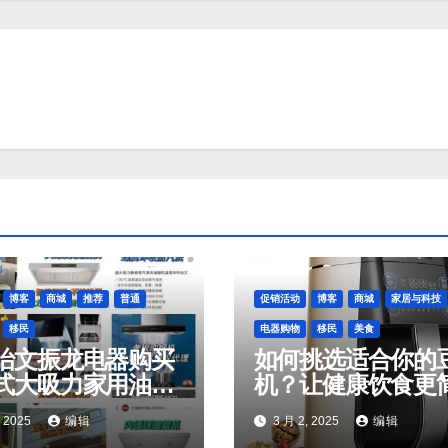
博客
商城
推荐
普通
促销活动
博客
商城
家居与科技
移民
电器购物
移民
美食
治文振龙电器购买
如何挑选适合你的
式大吸力家用油烟
机？让健康饮食更
有优惠活动
单！
, 2025
编辑
3 月 2, 2025
编辑