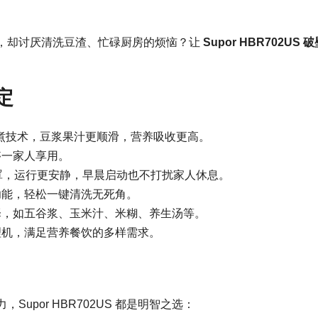
，却讨厌清洗豆渣、忙碌厨房的烦恼？让
Supor HBR702US 
定
精细熬煮技术，豆浆果汁更顺滑，营养吸收更高。
够一家人享用。
消音罩，运行更安静，早晨启动也不打扰家人休息。
功能，轻松一键清洗无死角。
择，如五谷浆、玉米汁、米糊、养生汤等。
理机，满足营养餐饮的多样需求。
por HBR702US 都是明智之选：