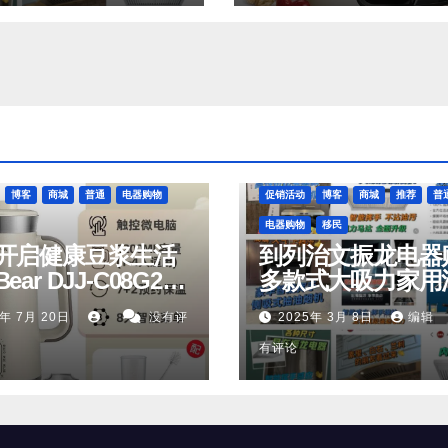
博客
商城
普通
电器购物
促销活动
博客
商城
推荐
普
电器购物
移民
开启健康豆浆生活
到列治文振龙电器
ear DJJ‑C08G2
多款式大吸力家用
oyoung
机，有优惠活动
5年 7月 20日
没有评
2025年 3月 8日
编辑
6M‑D53，你值得拥
有评论