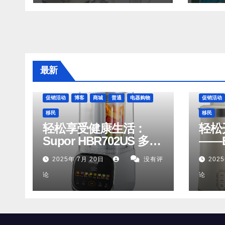
有
最新
促销活动
博客
商城
普通
电器购物
促销活动
移民
移民
轻松享受健康生活：
轻松
Supor HBR702US 多功
——B
能破壁机豆浆机
和 J
2025年 7月 20日
没有评
202
DJ0
论
论
有