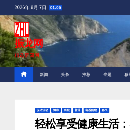
跳
2026年 8月 7日
01:05
至
内
容
振龙网
精选新闻网
新闻
头条
推荐
专题
移
促销活动
博客
商城
普通
电器购物
移民
轻松享受健康生活：Su