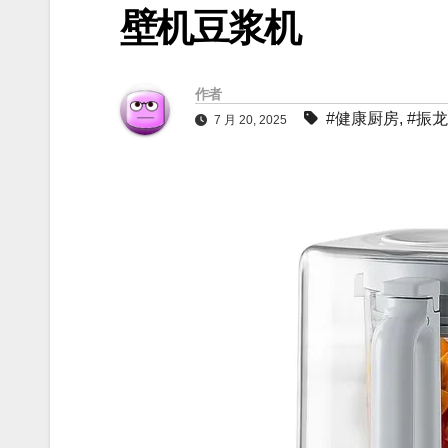
壁机豆浆机
作者
#健康厨房
,
#振
7 月 20, 2025