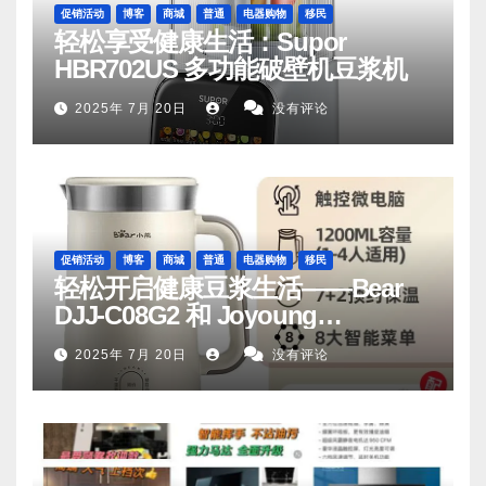
促销活动
博客
商城
普通
电器购物
移民
轻松享受健康生活：Supor
HBR702US 多功能破壁机豆浆机
2025年 7月 20日
没有评论
促销活动
博客
商城
普通
电器购物
移民
轻松开启健康豆浆生活——Bear
DJJ‑C08G2 和 Joyoung
DJ06M‑D53，你值得拥有
2025年 7月 20日
没有评论