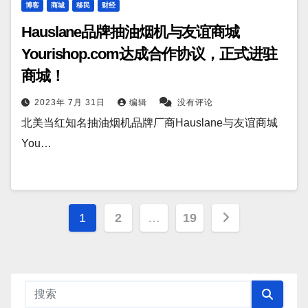
博客
商城
移民
财经
Hauslane品牌抽油烟机与友谊商城
Yourishop.com达成合作协议，正式进驻
商城！
2023年 7月 31日
编辑
没有评论
北美当红知名抽油烟机品牌厂商Hauslane与友谊商城
You…
文
1
2
…
19
章
分
页