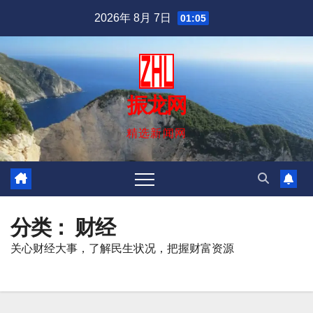
跳
2026年 8月 7日
01:05
至
内
容
振龙网
精选新闻网
分类：
财经
关心财经大事，了解民生状况，把握财富资源