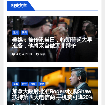
相关文章
政治
新闻
美媒：被传讯当日，特朗普起大早
准备，他将亲自做无罪辩护
4 月 4, 2023
编辑
新闻
科技
移民
财经
加拿大政府批准Rogers收购Shaw
扶持第四大电信商 手机费可降20%