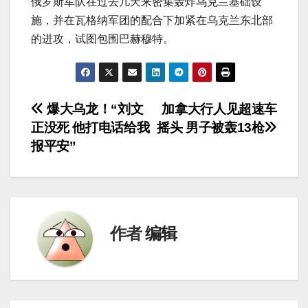
俄罗斯军队在过去几天来密集轰炸乌克兰基础设
施，并在瓦格纳军团的配合下加紧在乌克兰东北部
的进攻，试图包围巴赫穆特。
文
爆大乌龙！“刘文
加拿大行人见超速车
正没死 他打电话给我
摇头 男子被轰13枪
章
报平安”
导
航
作者
编辑