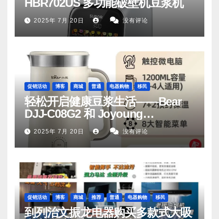
HBR702US 多功能破壁机豆浆机
2025年 7月 20日
没有评论
促销活动
博客
商城
普通
电器购物
移民
轻松开启健康豆浆生活——Bear
DJJ‑C08G2 和 Joyoung
DJ06M‑D53，你值得拥有
2025年 7月 20日
没有评论
促销活动
博客
商城
推荐
普通
电器购物
移民
到列治文振龙电器购买多款式大吸