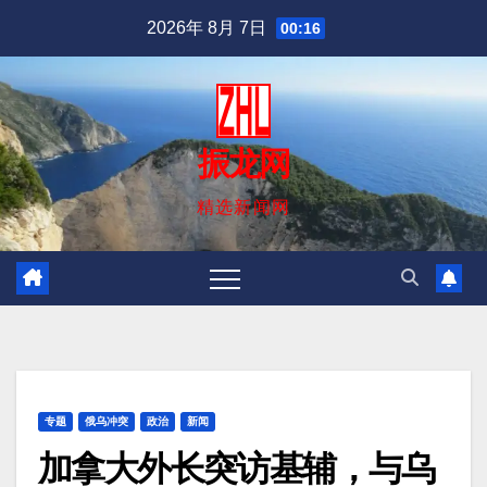
跳
2026年 8月 7日
00:16
至
内
容
振龙网
精选新闻网
专题
俄乌冲突
政治
新闻
加拿大外长突访基辅，与乌