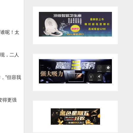
是谁呢！太
发现，二人
，”但容我
变得更强