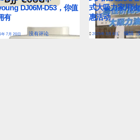
式大吸力家用油
young DJ06M‑D53，你值
惠活动
拥有
编辑
没有评论
2025年 3月 8日
5年 7月 20日