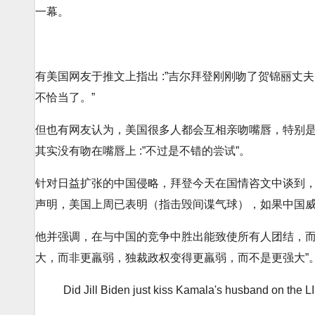
一幕。
有美国网友于推文上指出 :”吉尔拜登刚刚吻了贺锦丽丈夫
不恰当了。”
但也有网友认为，美国很多人都会互相亲吻嘴唇，特别是
其实没有吻在嘴唇上 :”不过是不错的尝试”。
针对日益扩张的中国侵略，拜登今天在国情咨文中谈到，
声明，美国上周已表明（指击毁间谍气球），如果中国威
他并强调，在与中国的竞争中胜出能致使所有人团结，而虽
大，而非更羸弱，独裁政权变得更羸弱，而不是更强大”
Did Jill Biden just kiss Kamala's husband on the 