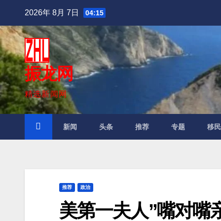
跳
2026年 8月 7日
04:15
至
内
容
振龙网
精选新闻网
新闻
头条
推荐
专题
移
推荐
政治
美第一夫人”嘴对嘴