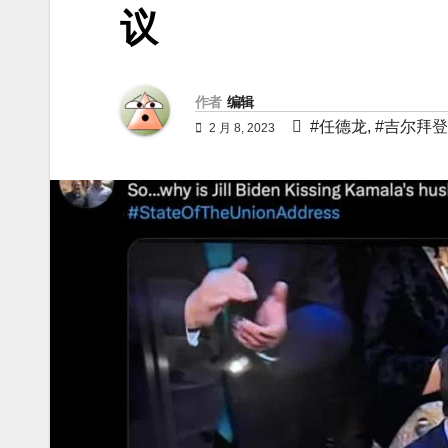
议
作者
编辑
#任德龙
,
#吉尔拜登
2 月 8, 2023