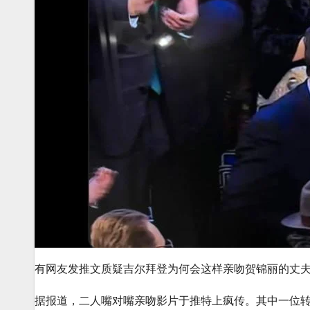
有网友发推文质疑吉尔拜登为何会这样亲吻贺锦丽的丈夫。 图
据报道，二人嘴对嘴亲吻影片于推特上疯传。其中一位转