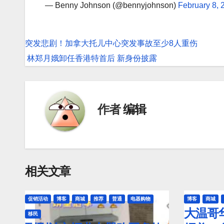
— Benny Johnson (@bennyjohnson)
February 8, 
文
突发悲剧！加拿大托儿中心突发事故至少8人重伤
章
林郑月娥卸任香港特首后 新身份披露
导
航
作者
编辑
相关文章
促销活动
博客
商城
推荐
普通
电器购物
博客
商城
大温哥
移民