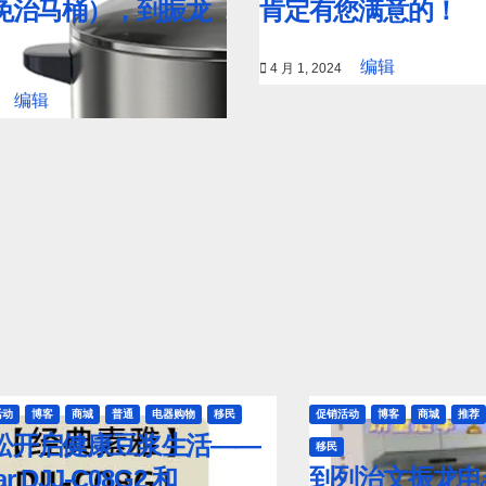
免治马桶），到振龙
肯定有您满意的！
编辑
4 月 1, 2024
编辑
活动
博客
商城
普通
电器购物
移民
促销活动
博客
商城
推荐
松开启健康豆浆生活——
移民
到列治文振龙电
ar DJJ‑C08G2 和