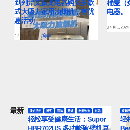
到列治文振龙电器购买多款
桶盖（
式大吸力家用油烟机，有优
电器。
惠活动
4 月 1, 2024
编辑
3 月 8, 2025
最新
促销活动
博客
商城
普通
电器购物
移民
促销
轻松享受健康生活：Supor
轻
HBR702US 多功能破壁机豆
Be