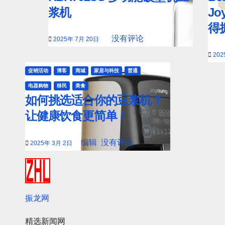
浆机
Jo
得
没有评论
2025年 7月 20日
202
促销活动
博客
商城
家居与科技
普通
电器购物
移民
美食
如何挑选适合你的豆浆机？
让健康饮食更简单！
编辑
没有评论
2025年 3月 2日
振龙网
精选新闻网