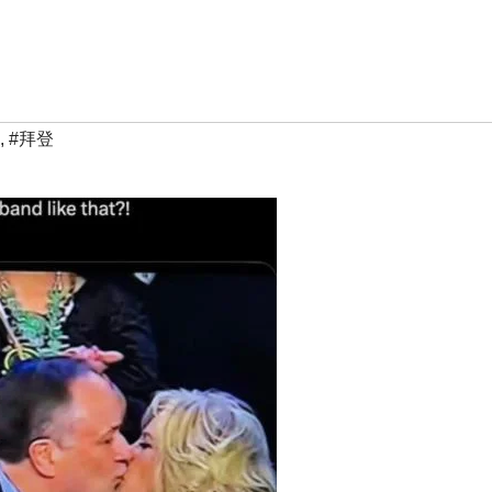
,
#拜登