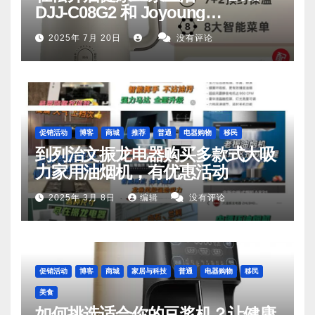
DJJ‑C08G2 和 Joyoung
DJ06M‑D53，你值得拥有
2025年 7月 20日
没有评论
促销活动
博客
商城
推荐
普通
电器购物
移民
到列治文振龙电器购买多款式大吸
力家用油烟机，有优惠活动
2025年 3月 8日
编辑
没有评论
促销活动
博客
商城
家居与科技
普通
电器购物
移民
美食
如何挑选适合你的豆浆机？让健康