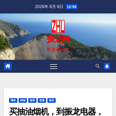
跳
2026年 8月 6日
12:58
至
内
容
振龙网
精选新闻网
博客
商城
推荐
普通
移民
买抽油烟机，到振龙电器，