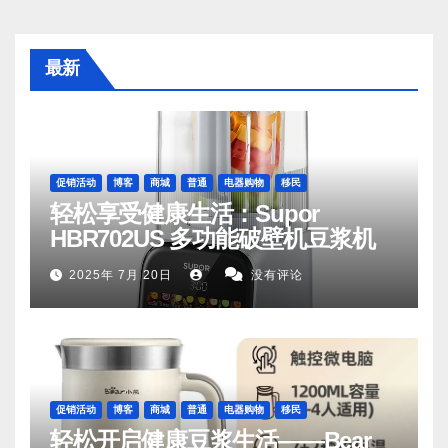
最新
促销活动
博客
商城
普通
电器购物
移民
轻松享受健康生活：Supor
HBR702US 多功能破壁机豆浆机
2025年 7月 20日
没有评论
促销活动
博客
商城
普通
电器购物
移民
轻松开启健康豆浆生活——Bear