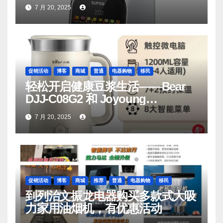
7 月 20, 2025
促销活动
博客
商城
普通
电器购物
移民
轻松开启健康豆浆生活——Bear
DJJ‑C08G2 和 Joyoung
DJ06M‑D53，你值得拥有
7 月 20, 2025
促销活动
博客
商城
推荐
普通
电器购物
移民
到列治文振龙电器购买多款式大吸
力家用油烟机，有优惠活动