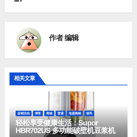
导
航
作者
编辑
相关文章
促销活动
博客
商城
普通
电器购物
移民
轻松享受健康生活：Supor
HBR702US 多功能破壁机豆浆机