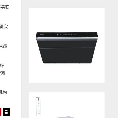
将美联
得实
未能
好
来施
机构