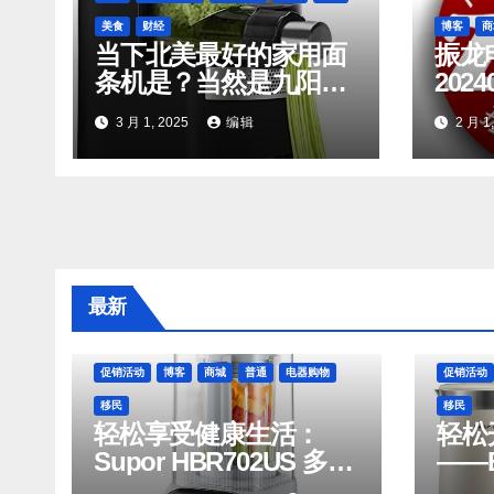
美食
财经
博客
商
当下北美最好的家用面
振龙
条机是？当然是九阳最
2024
新第二代智能面条机
3 月 1, 2025
编辑
2 月 1
L20
最新
促销活动
博客
商城
普通
电器购物
促销活动
移民
移民
轻松享受健康生活：
轻松
Supor HBR702US 多功
——B
能破壁机豆浆机
和 J