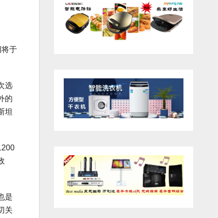
期将于
次选
外的
斯坦
00
政
也是
切关