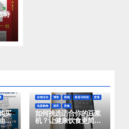
款特
通
促销活动
博客
商城
家居与科技
普通
电器购物
移民
美食
购买
如何挑选适合你的豆浆
油烟
机？让健康饮食更简
单！