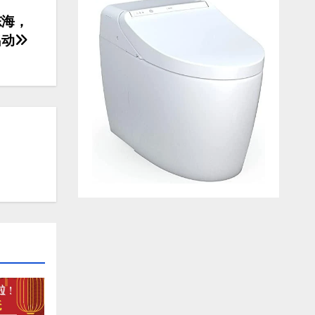
东海，
出动