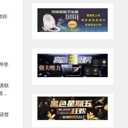
差距
拜登
美联
政绩，
）还曾