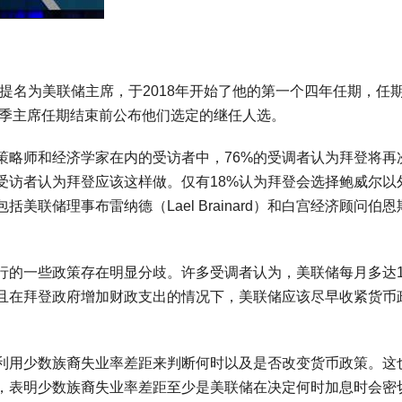
p）提名为美联储主席，于2018年开始了他的第一个四年任期，任
秋季主席任期结束前公布他们选定的继任人选。
略师和经济学家在内的受访者中，76%的受调者认为拜登将再
受访者认为拜登应该这样做。仅有18%认为拜登会选择鲍威尔以
联储理事布雷纳德（Lael Brainard）和白宫经济顾问伯恩
一些政策存在明显分歧。许多受调者认为，美联储每月多达12
且在拜登政府增加财政支出的情况下，美联储应该尽早收紧货币
用少数族裔失业率差距来判断何时以及是否改变货币政策。这
，表明少数族裔失业率差距至少是美联储在决定何时加息时会密