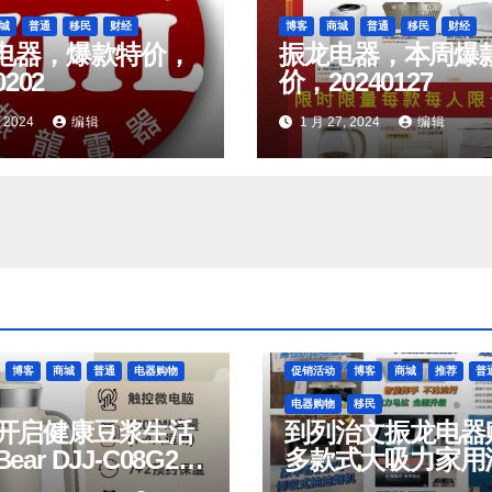
城
普通
移民
财经
博客
商城
普通
移民
财经
电器，爆款特价，
振龙电器，本周爆
0202
价，20240127
, 2024
编辑
1 月 27, 2024
编辑
博客
商城
普通
电器购物
促销活动
博客
商城
推荐
普
电器购物
移民
开启健康豆浆生活
到列治文振龙电器
ear DJJ‑C08G2
多款式大吸力家用
oyoung
机，有优惠活动