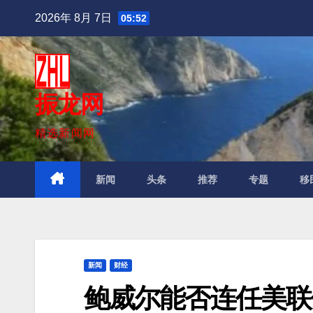
跳
2026年 8月 7日
05:52
至
内
容
振龙网
精选新闻网
新闻
头条
推荐
专题
移
新闻
财经
鲍威尔能否连任美联