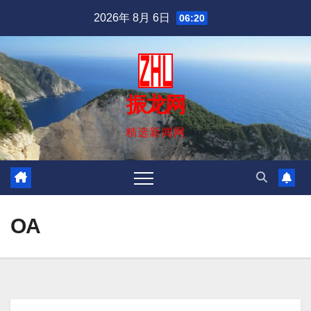
跳
2026年 8月 6日
06:20
至
内
容
振龙网
精选新闻网
OA