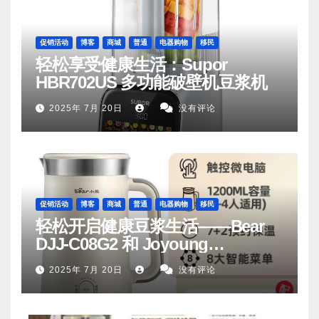
促销活动
博客
商城
普通
电器购物
移民
轻松享受健康生活：Supor
HBR702US 多功能破壁机豆浆机
2025年 7月 20日
没有评论
促销活动
博客
商城
普通
电器购物
移民
轻松开启健康豆浆生活——Bear
DJJ‑C08G2 和 Joyoung
DJ06M‑D53，你值得拥有
2025年 7月 20日
没有评论