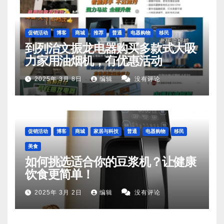
促销活动
博客
商城
推荐
普通
电器购物
移民
到列治文振龙电器购买多款式大吸
力家用油烟机，有优惠活动
2025年 3月 8日
编辑
没有评论
促销活动
博客
商城
家居与科技
普通
电器购物
移民
美食
如何挑选适合你的豆浆机？让健康
饮食更简单！
2025年 3月 2日
编辑
没有评论