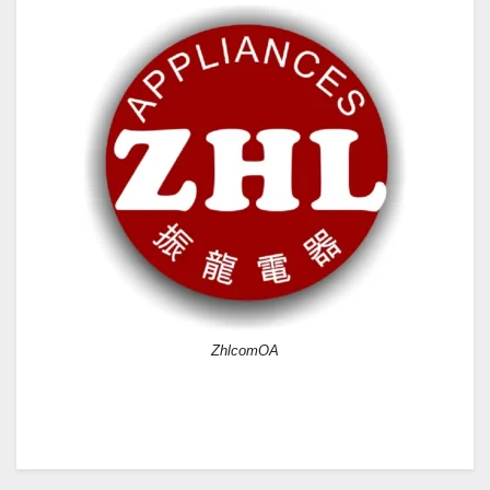
ZhlcomOA