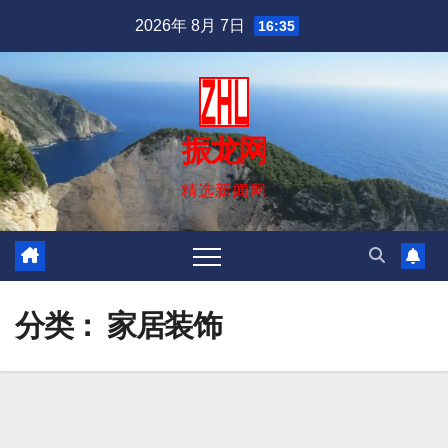
跳
2026年 8月 7日
16:35
至
内
容
振龙网
精选新闻网
分类：
家居装饰