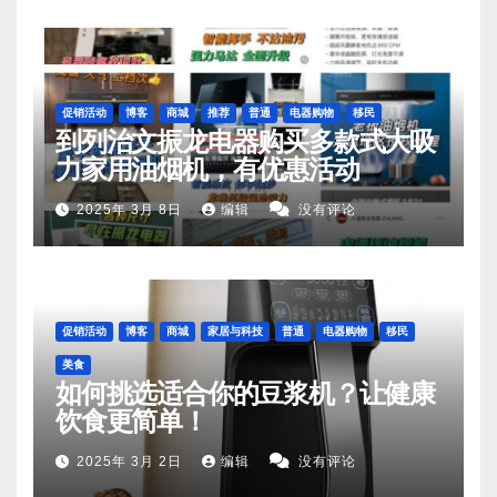
促销活动
博客
商城
推荐
普通
电器购物
移民
到列治文振龙电器购买多款式大吸
力家用油烟机，有优惠活动
2025年 3月 8日
编辑
没有评论
促销活动
博客
商城
家居与科技
普通
电器购物
移民
美食
如何挑选适合你的豆浆机？让健康
饮食更简单！
2025年 3月 2日
编辑
没有评论