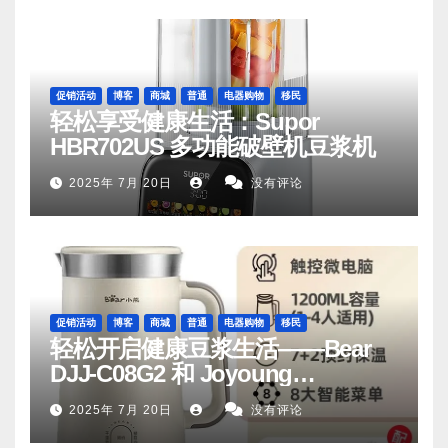
促销活动
博客
商城
普通
电器购物
移民
轻松享受健康生活：Supor
HBR702US 多功能破壁机豆浆机
2025年 7月 20日
没有评论
促销活动
博客
商城
普通
电器购物
移民
轻松开启健康豆浆生活——Bear
DJJ‑C08G2 和 Joyoung
DJ06M‑D53，你值得拥有
2025年 7月 20日
没有评论