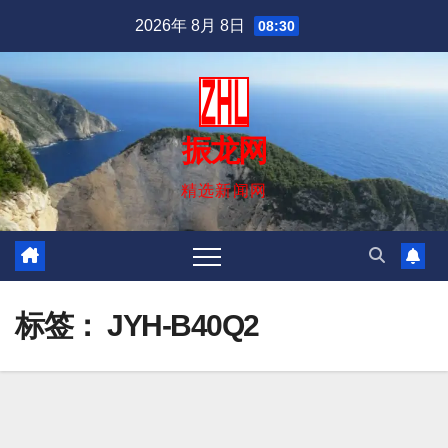
跳
2026年 8月 8日
08:30
至
内
容
振龙网
精选新闻网
标签：
JYH-B40Q2