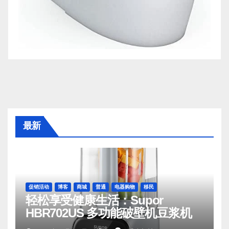
最新
促销活动
博客
商城
普通
电器购物
移民
轻松享受健康生活：Supor
HBR702US 多功能破壁机豆浆机