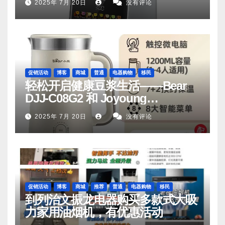
2025年 7月 20日
没有评论
促销活动
博客
商城
普通
电器购物
移民
轻松开启健康豆浆生活——Bear
DJJ‑C08G2 和 Joyoung
DJ06M‑D53，你值得拥有
2025年 7月 20日
没有评论
促销活动
博客
商城
推荐
普通
电器购物
移民
到列治文振龙电器购买多款式大吸
力家用油烟机，有优惠活动