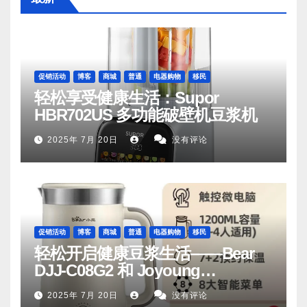
促销活动
博客
商城
普通
电器购物
移民
轻松享受健康生活：Supor
HBR702US 多功能破壁机豆浆机
2025年 7月 20日
没有评论
促销活动
博客
商城
普通
电器购物
移民
轻松开启健康豆浆生活——Bear
DJJ‑C08G2 和 Joyoung
DJ06M‑D53，你值得拥有
2025年 7月 20日
没有评论