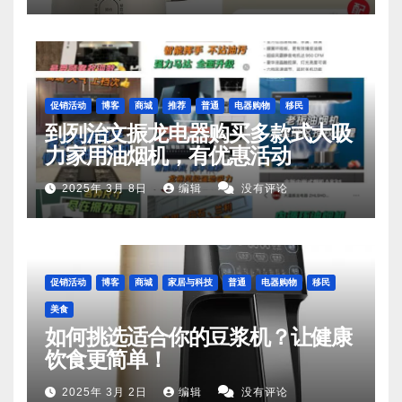
促销活动
博客
商城
推荐
普通
电器购物
移民
到列治文振龙电器购买多款式大吸
力家用油烟机，有优惠活动
2025年 3月 8日
编辑
没有评论
促销活动
博客
商城
家居与科技
普通
电器购物
移民
美食
如何挑选适合你的豆浆机？让健康
饮食更简单！
2025年 3月 2日
编辑
没有评论