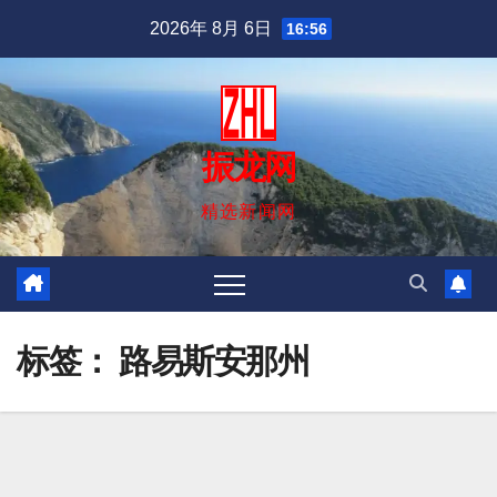
跳
2026年 8月 6日
16:56
至
内
容
振龙网
精选新闻网
标签：
路易斯安那州