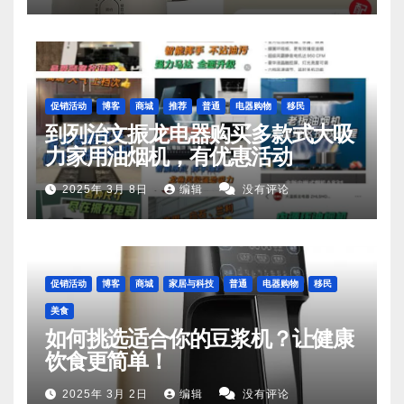
促销活动
博客
商城
推荐
普通
电器购物
移民
到列治文振龙电器购买多款式大吸
力家用油烟机，有优惠活动
2025年 3月 8日
编辑
没有评论
促销活动
博客
商城
家居与科技
普通
电器购物
移民
美食
如何挑选适合你的豆浆机？让健康
饮食更简单！
2025年 3月 2日
编辑
没有评论