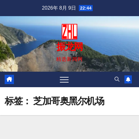
跳
2026年 8月 9日
22:44
至
内
容
振龙网
精选新闻网
标签：
芝加哥奥黑尔机场