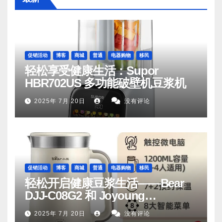
促销活动
博客
商城
普通
电器购物
移民
轻松享受健康生活：Supor
HBR702US 多功能破壁机豆浆机
2025年 7月 20日
没有评论
促销活动
博客
商城
普通
电器购物
移民
轻松开启健康豆浆生活——Bear
DJJ‑C08G2 和 Joyoung
DJ06M‑D53，你值得拥有
2025年 7月 20日
没有评论