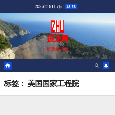
跳
2026年 8月 7日
18:58
至
内
容
振龙网
精选新闻网
标签：
美国国家工程院