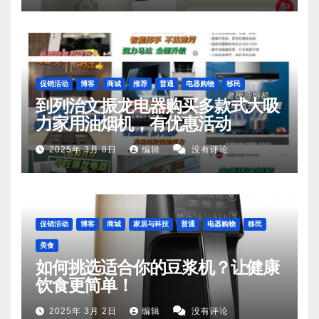
促销活动
博客
商城
推荐
普通
电器购物
移民
到列治文振龙电器购买多款式大吸
力家用油烟机，有优惠活动
2025年 3月 8日
编辑
没有评论
促销活动
博客
商城
家居与科技
普通
电器购物
移民
美食
如何挑选适合你的豆浆机？让健康
饮食更简单！
2025年 3月 2日
编辑
没有评论