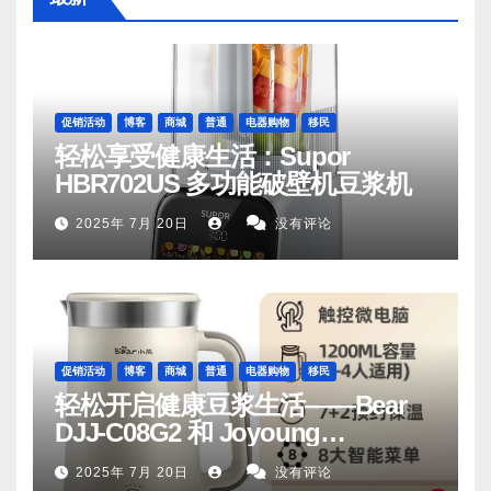
促销活动
博客
商城
普通
电器购物
移民
轻松享受健康生活：Supor
HBR702US 多功能破壁机豆浆机
2025年 7月 20日
没有评论
促销活动
博客
商城
普通
电器购物
移民
轻松开启健康豆浆生活——Bear
DJJ‑C08G2 和 Joyoung
DJ06M‑D53，你值得拥有
2025年 7月 20日
没有评论