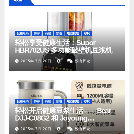
促销活动
博客
商城
普通
电器购物
移民
轻松享受健康生活：Supor
HBR702US 多功能破壁机豆浆机
2025年 7月 20日
没有评论
促销活动
博客
商城
普通
电器购物
移民
轻松开启健康豆浆生活——Bear
DJJ‑C08G2 和 Joyoung
DJ06M‑D53，你值得拥有
2025年 7月 20日
没有评论