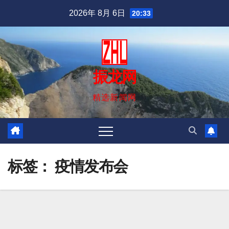
跳
2026年 8月 6日
20:33
至
内
容
振龙网
精选新闻网
标签：
疫情发布会