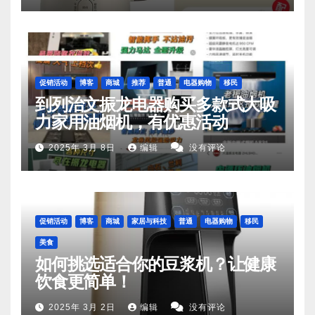
促销活动
博客
商城
推荐
普通
电器购物
移民
到列治文振龙电器购买多款式大吸
力家用油烟机，有优惠活动
2025年 3月 8日
编辑
没有评论
促销活动
博客
商城
家居与科技
普通
电器购物
移民
美食
如何挑选适合你的豆浆机？让健康
饮食更简单！
2025年 3月 2日
编辑
没有评论