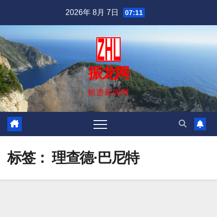
跳
2026年 8月 7日
07:11
至
内
容
振龙网
精选新闻网
标签：
理查德·巴尼特