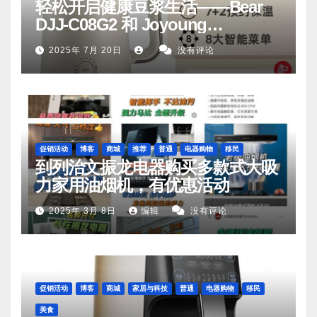
轻松开启健康豆浆生活——Bear
DJJ‑C08G2 和 Joyoung
DJ06M‑D53，你值得拥有
2025年 7月 20日
没有评论
促销活动
博客
商城
推荐
普通
电器购物
移民
到列治文振龙电器购买多款式大吸
力家用油烟机，有优惠活动
2025年 3月 8日
编辑
没有评论
促销活动
博客
商城
家居与科技
普通
电器购物
移民
美食