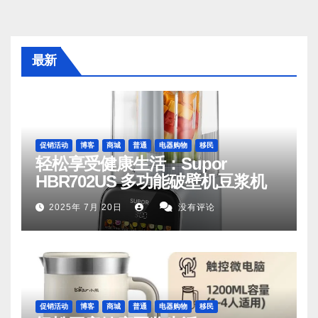
最新
促销活动
博客
商城
普通
电器购物
移民
轻松享受健康生活：Supor
HBR702US 多功能破壁机豆浆机
2025年 7月 20日
没有评论
促销活动
博客
商城
普通
电器购物
移民