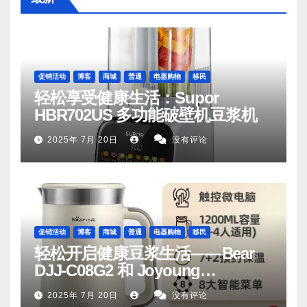
促销活动
博客
商城
普通
电器购物
移民
轻松享受健康生活：Supor
HBR702US 多功能破壁机豆浆机
2025年 7月 20日
没有评论
促销活动
博客
商城
普通
电器购物
移民
轻松开启健康豆浆生活——Bear
DJJ‑C08G2 和 Joyoung
DJ06M‑D53，你值得拥有
2025年 7月 20日
没有评论