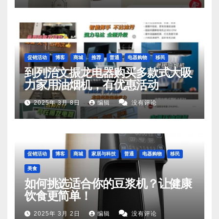
促销活动
博客
商城
推荐
普通
电器购物
移民
到列治文振龙电器购买多款式大吸
力家用油烟机，有优惠活动
2025年 3月 8日
编辑
没有评论
促销活动
博客
商城
家居与科技
普通
电器购物
移民
美食
如何挑选适合你的豆浆机？让健康
饮食更简单！
2025年 3月 2日
编辑
没有评论