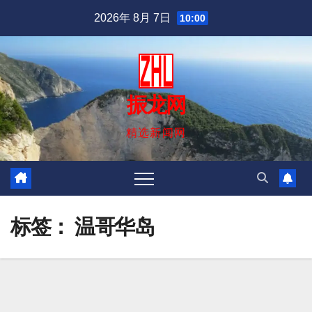
跳
2026年 8月 7日
10:00
至
内
容
振龙网
精选新闻网
标签：
温哥华岛