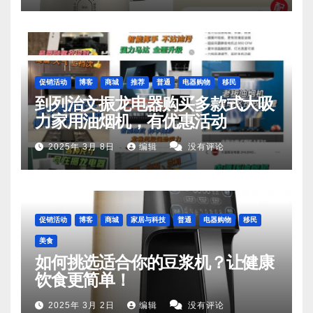
促销活动
博客
商城
推荐
普通
电器购物
移民
到列治文振龙电器购买多款式大吸
力家用油烟机，有优惠活动
2025年 3月 8日
编辑
没有评论
促销活动
博客
商城
家居与科技
普通
电器购物
移民
美食
如何挑选适合你的豆浆机？让健康
饮食更简单！
2025年 3月 2日
编辑
没有评论