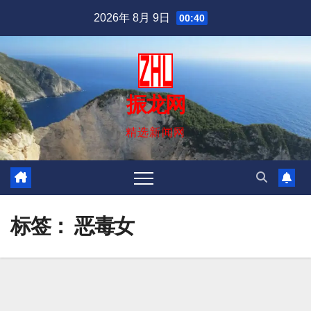
跳
2026年 8月 9日
00:40
至
内
容
振龙网
精选新闻网
标签：
恶毒女