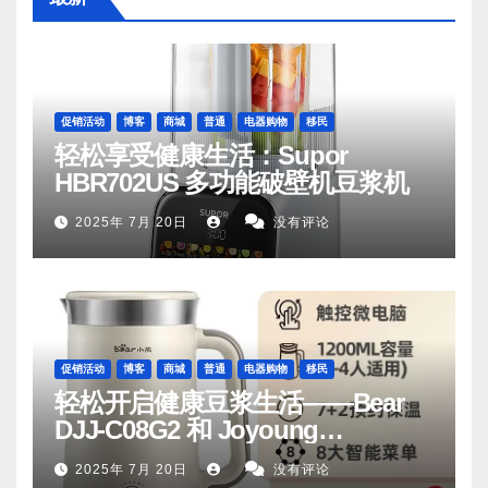
促销活动
博客
商城
普通
电器购物
移民
轻松享受健康生活：Supor
HBR702US 多功能破壁机豆浆机
2025年 7月 20日
没有评论
促销活动
博客
商城
普通
电器购物
移民
轻松开启健康豆浆生活——Bear
DJJ‑C08G2 和 Joyoung
DJ06M‑D53，你值得拥有
2025年 7月 20日
没有评论