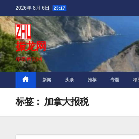
跳
2026年 8月 6日
23:17
至
内
容
振龙网
精选新闻网
新闻
头条
推荐
专题
移
标签：
加拿大报税