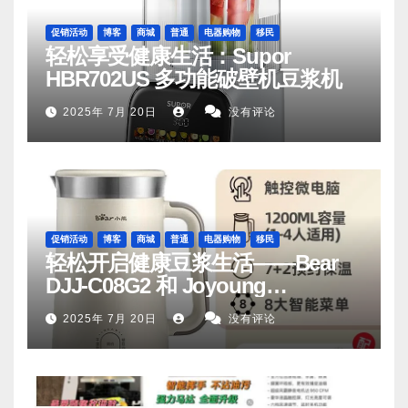
促销活动
博客
商城
普通
电器购物
移民
轻松享受健康生活：Supor
HBR702US 多功能破壁机豆浆机
2025年 7月 20日
没有评论
促销活动
博客
商城
普通
电器购物
移民
轻松开启健康豆浆生活——Bear
DJJ‑C08G2 和 Joyoung
DJ06M‑D53，你值得拥有
2025年 7月 20日
没有评论