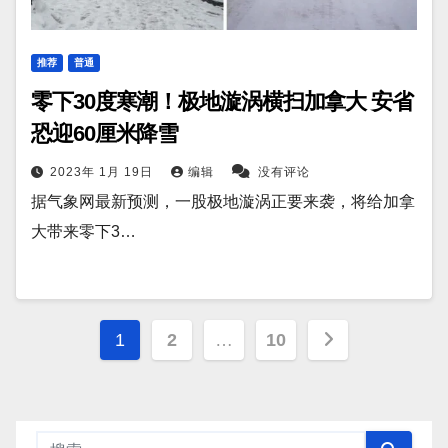
推荐
普通
零下30度寒潮！极地漩涡横扫加拿大 安省
恐迎60厘米降雪
2023年 1月 19日
编辑
没有评论
据气象网最新预测，一股极地漩涡正要来袭，将给加拿
大带来零下3…
文
1
2
…
10
章
分