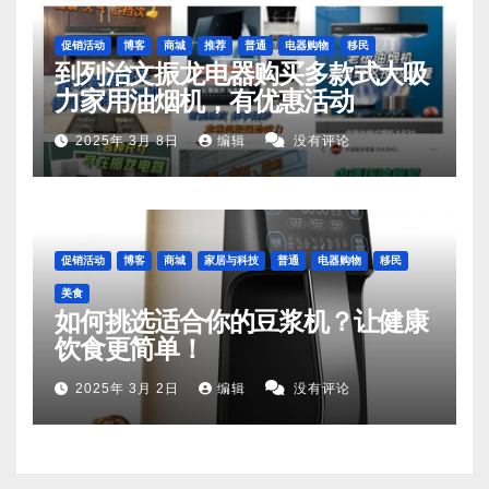
促销活动
博客
商城
推荐
普通
电器购物
移民
到列治文振龙电器购买多款式大吸
力家用油烟机，有优惠活动
2025年 3月 8日
编辑
没有评论
促销活动
博客
商城
家居与科技
普通
电器购物
移民
美食
如何挑选适合你的豆浆机？让健康
饮食更简单！
2025年 3月 2日
编辑
没有评论