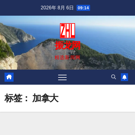
跳
2026年 8月 6日
09:14
至
内
容
振龙网
精选新闻网
标签：
加拿大