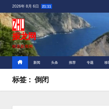
跳
2026年 8月 6日
21:11
至
内
容
振龙网
精选新闻网
新闻
头条
推荐
专题
移
标签：
倒闭