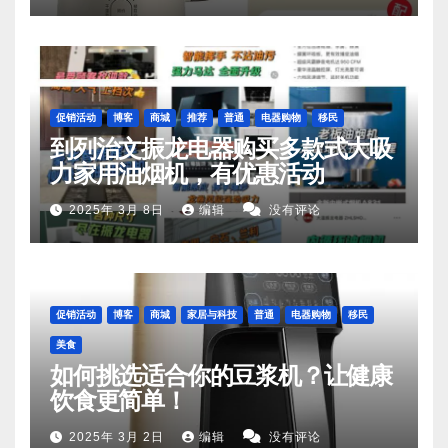
促销活动
博客
商城
推荐
普通
电器购物
移民
到列治文振龙电器购买多款式大吸
力家用油烟机，有优惠活动
2025年 3月 8日
编辑
没有评论
促销活动
博客
商城
家居与科技
普通
电器购物
移民
美食
如何挑选适合你的豆浆机？让健康
饮食更简单！
2025年 3月 2日
编辑
没有评论