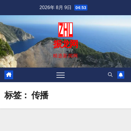
跳
2026年 8月 9日
04:53
至
内
容
振龙网
精选新闻网
标签：
传播