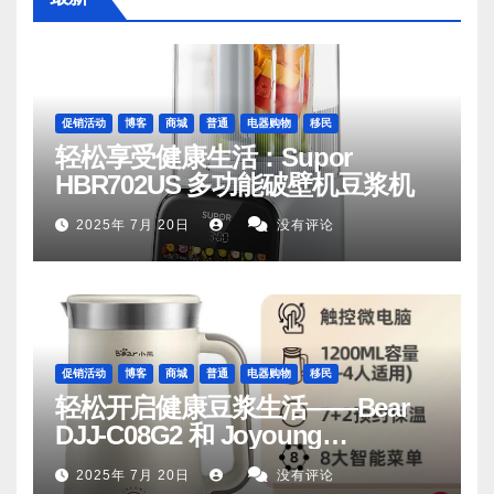
促销活动
博客
商城
普通
电器购物
移民
轻松享受健康生活：Supor
HBR702US 多功能破壁机豆浆机
2025年 7月 20日
没有评论
促销活动
博客
商城
普通
电器购物
移民
轻松开启健康豆浆生活——Bear
DJJ‑C08G2 和 Joyoung
DJ06M‑D53，你值得拥有
2025年 7月 20日
没有评论