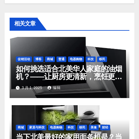
相关文章
促销活动
博客
商城
普通
电器购物
科技
移民
如何挑选适合北美华人家庭的油烟
机？——让厨房更清新，烹饪更轻
松
3 月 1, 2025
编辑
商城
家居与科技
电器购物
科技
移民
美食
财经
当下北美最好的家用面条机是？当