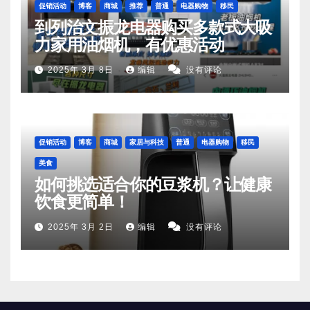
促销活动
博客
商城
推荐
普通
电器购物
移民
到列治文振龙电器购买多款式大吸
力家用油烟机，有优惠活动
2025年 3月 8日
编辑
没有评论
促销活动
博客
商城
家居与科技
普通
电器购物
移民
美食
如何挑选适合你的豆浆机？让健康
饮食更简单！
2025年 3月 2日
编辑
没有评论