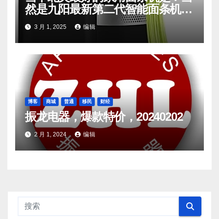
然是九阳最新第二代智能面条机
L20
3 月 1, 2025
编辑
博客
商城
普通
移民
财经
振龙电器，爆款特价，20240202
2 月 1, 2024
编辑