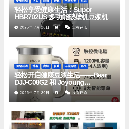
促销活动
博客
商城
普通
电器购物
移民
轻松享受健康生活：Supor
HBR702US 多功能破壁机豆浆机
2025年 7月 20日
没有评论
促销活动
博客
商城
普通
电器购物
移民
轻松开启健康豆浆生活——Bear
DJJ‑C08G2 和 Joyoung
DJ06M‑D53，你值得拥有
2025年 7月 20日
没有评论