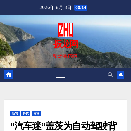
跳
2026年 8月 8日
00:14
至
内
容
振龙网
精选新闻网
新闻
科技
财经
“汽车迷”盖茨为自动驾驶背