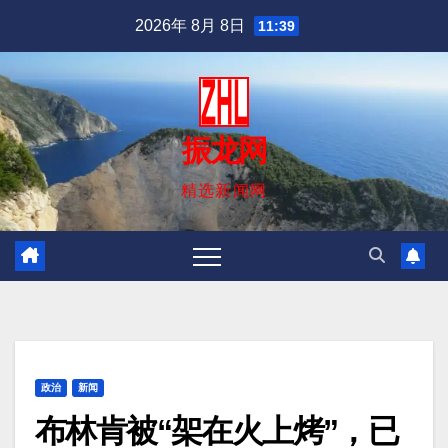
跳
2026年 8月 8日
11:39
至
内
容
振龙网
精选新闻网
政治
新闻
布林肯被“架在火上烤”，已