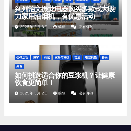
到列治文振龙电器购买多款式大吸
力家用油烟机，有优惠活动
2025年 3月 8日
编辑
没有评论
促销活动
博客
商城
家居与科技
普通
电器购物
移民
美食
如何挑选适合你的豆浆机？让健康
饮食更简单！
2025年 3月 2日
编辑
没有评论