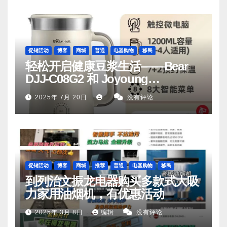
促销活动
博客
商城
普通
电器购物
移民
轻松开启健康豆浆生活——Bear
DJJ‑C08G2 和 Joyoung
DJ06M‑D53，你值得拥有
2025年 7月 20日
没有评论
促销活动
博客
商城
推荐
普通
电器购物
移民
到列治文振龙电器购买多款式大吸
力家用油烟机，有优惠活动
2025年 3月 8日
编辑
没有评论