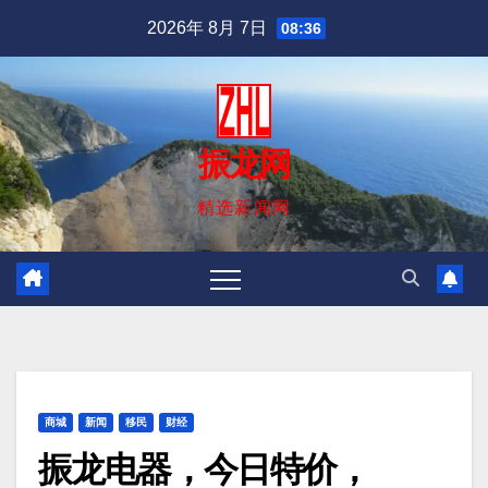
跳
2026年 8月 7日
08:36
至
内
容
振龙网
精选新闻网
商城
新闻
移民
财经
振龙电器，今日特价，