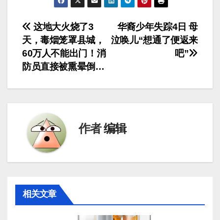
文
这地大火烧了3
华裔少年失踪4日 母
天，毒烟笼罩县城，
泣唤儿“想通了便返来
章
60万人不能出门！消
吧”
导
防员直接被熏晕倒…
航
作者
编辑
相关文章