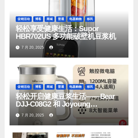
促销活动
博客
商城
普通
电器购物
移民
轻松享受健康生活：Supor
HBR702US 多功能破壁机豆浆机
7 月 20, 2025
促销活动
博客
商城
普通
电器购物
移民
轻松开启健康豆浆生活——Bear
DJJ‑C08G2 和 Joyoung
DJ06M‑D53，你值得拥有
7 月 20, 2025