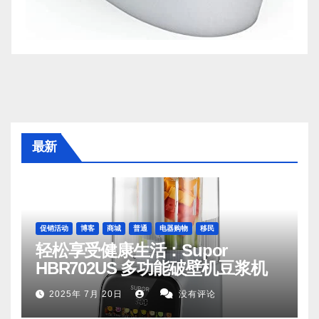
最新
促销活动
博客
商城
普通
电器购物
移民
轻松享受健康生活：Supor
HBR702US 多功能破壁机豆浆机
2025年 7月 20日
没有评论