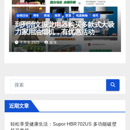
促销活动
博客
商城
推荐
普通
电器购物
移民
到列治文振龙电器购买多款式大吸
力家用油烟机，有优惠活动
3 月 8, 2025
编辑
近期文章
轻松享受健康生活：Supor HBR702US 多功能破壁