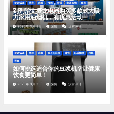
促销活动
博客
商城
推荐
普通
电器购物
移民
到列治文振龙电器购买多款式大吸
力家用油烟机，有优惠活动
2025年 3月 8日
编辑
没有评论
促销活动
博客
商城
家居与科技
普通
电器购物
移民
美食
如何挑选适合你的豆浆机？让健康
饮食更简单！
2025年 3月 2日
编辑
没有评论