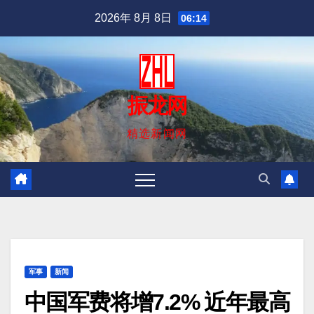
跳
2026年 8月 8日
06:14
至
内
容
振龙网
精选新闻网
军事
新闻
中国军费将增7.2% 近年最高