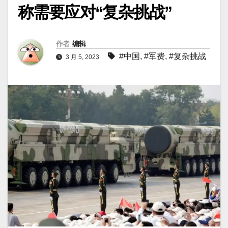
称需要应对“复杂挑战”
作者
编辑
#中国
,
#军费
,
#复杂挑战
3 月 5, 2023