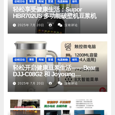
促销活动
博客
商城
普通
电器购物
移民
轻松享受健康生活：Supor
HBR702US 多功能破壁机豆浆机
2025年 7月 20日
没有评论
促销活动
博客
商城
普通
电器购物
移民
轻松开启健康豆浆生活——Bear
DJJ‑C08G2 和 Joyoung
DJ06M‑D53，你值得拥有
2025年 7月 20日
没有评论