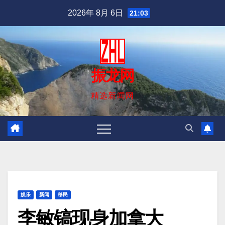
跳
2026年 8月 6日
21:03
至
内
容
振龙网
精选新闻网
娱乐
新闻
移民
李敏镐现身加拿大