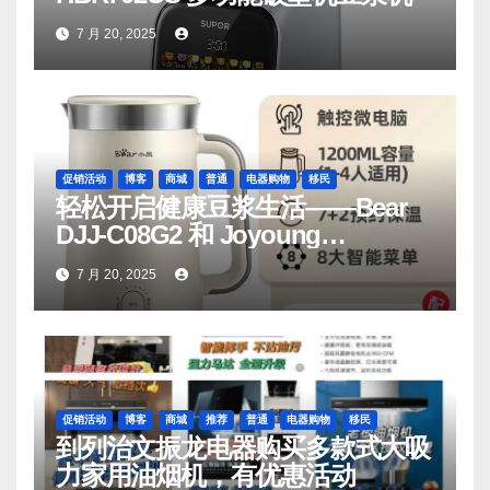
7 月 20, 2025
促销活动
博客
商城
普通
电器购物
移民
轻松开启健康豆浆生活——Bear
DJJ‑C08G2 和 Joyoung
DJ06M‑D53，你值得拥有
7 月 20, 2025
促销活动
博客
商城
推荐
普通
电器购物
移民
到列治文振龙电器购买多款式大吸
力家用油烟机，有优惠活动