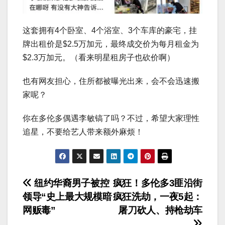
这套拥有4个卧室、4个浴室、3个车库的豪宅，挂
牌出租价是$2.5万加元，最终成交价为每月租金为
$2.3万加元。（看来明星租房子也砍价啊）
也有网友担心，住所都被曝光出来，会不会迅速搬
家呢？
你在多伦多偶遇李敏镐了吗？不过，希望大家理性
追星，不要给艺人带来额外麻烦！
文
纽约华裔男子被控
疯狂！多伦多3匪沿街
领导“史上最大规模暗
疯狂洗劫，一夜5起：
章
网贩毒”
屠刀砍人、持枪劫车