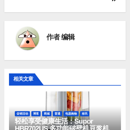
导
航
作者
编辑
相关文章
促销活动
博客
商城
普通
电器购物
移民
轻松享受健康生活：Supor
HBR702US 多功能破壁机豆浆机