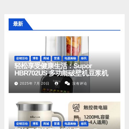
最新
促销活动
博客
商城
普通
电器购物
移民
轻松享受健康生活：Supor
HBR702US 多功能破壁机豆浆机
2025年 7月 20日
没有评论
促销活动
博客
商城
普通
电器购物
移民