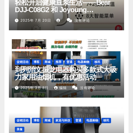
轻松开启健康豆浆生活——Bear
DJJ‑C08G2 和 Joyoung
DJ06M‑D53，你值得拥有
2025年 7月 20日
没有评论
促销活动
博客
商城
推荐
普通
电器购物
移民
到列治文振龙电器购买多款式大吸
力家用油烟机，有优惠活动
2025年 3月 8日
编辑
没有评论
促销活动
博客
商城
家居与科技
普通
电器购物
移民
美食