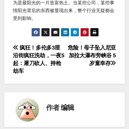
为是最阳光的一片造富热土。当某些公司，某些事
情阳光背后的东西被显现出来，整个行业无疑都会
受到影响。
文
疯狂！多伦多3匪
危险！母子坠入尼亚
沿街疯狂洗劫，一夜5
加拉大瀑布旁峡谷 5
章
起：屠刀砍人、持枪
岁童幸存
导
劫车
航
作者
编辑