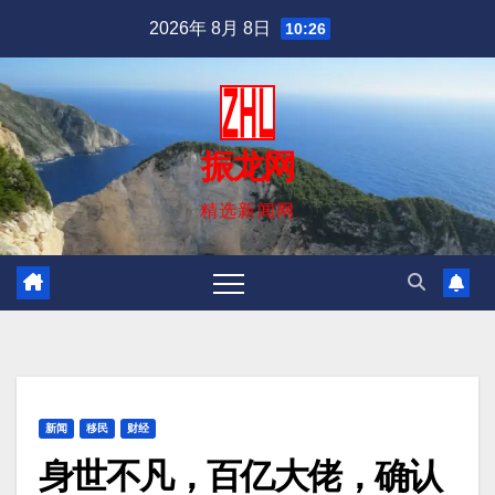
跳
2026年 8月 8日
10:26
至
内
容
振龙网
精选新闻网
新闻
移民
财经
身世不凡，百亿大佬，确认