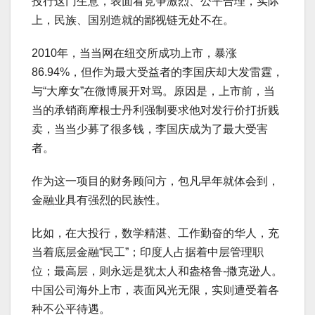
投行这门生意，表面看竞争激烈、公平合理，实际
上，民族、国别造就的鄙视链无处不在。
2010年，当当网在纽交所成功上市，暴涨
86.94%，但作为最大受益者的李国庆却大发雷霆，
与“大摩女”在微博展开对骂。原因是，上市前，当
当的承销商摩根士丹利强制要求他对发行价打折贱
卖，当当少募了很多钱，李国庆成为了最大受害
者。
作为这一项目的财务顾问方，包凡早年就体会到，
金融业具有强烈的民族性。
比如，在大投行，数学精湛、工作勤奋的华人，充
当着底层金融“民工”；印度人占据着中层管理职
位；最高层，则永远是犹太人和盎格鲁-撒克逊人。
中国公司海外上市，表面风光无限，实则遭受着各
种不公平待遇。