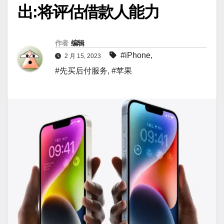
出:将评估借款人能力
作者
编辑
#iPhone
,
2 月 15, 2023
#先买后付服务
,
#苹果