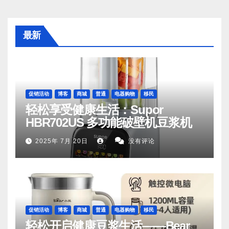
最新
促销活动
博客
商城
普通
电器购物
移民
轻松享受健康生活：Supor
HBR702US 多功能破壁机豆浆机
2025年 7月 20日
没有评论
促销活动
博客
商城
普通
电器购物
移民
轻松开启健康豆浆生活——Bear