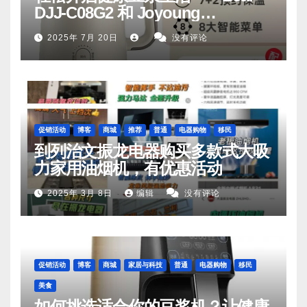
DJJ‑C08G2 和 Joyoung
DJ06M‑D53，你值得拥有
2025年 7月 20日
没有评论
促销活动
博客
商城
推荐
普通
电器购物
移民
到列治文振龙电器购买多款式大吸
力家用油烟机，有优惠活动
2025年 3月 8日
编辑
没有评论
促销活动
博客
商城
家居与科技
普通
电器购物
移民
美食
如何挑选适合你的豆浆机？让健康