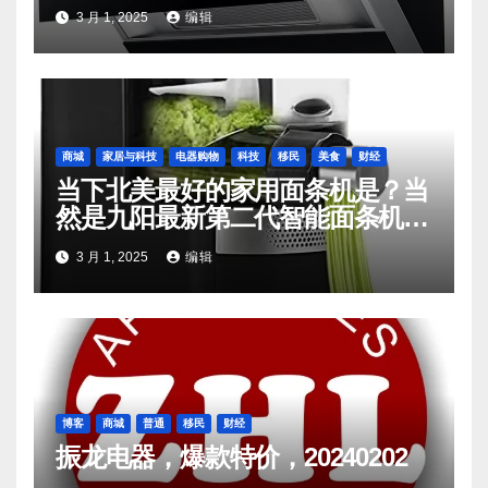
松
3 月 1, 2025
编辑
商城
家居与科技
电器购物
科技
移民
美食
财经
当下北美最好的家用面条机是？当
然是九阳最新第二代智能面条机
L20
3 月 1, 2025
编辑
博客
商城
普通
移民
财经
振龙电器，爆款特价，20240202