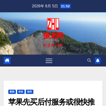
跳
2026年 8月 5日
21:52
至
内
容
振龙网
精选新闻网
新闻
科技
财经
苹果先买后付服务或很快推