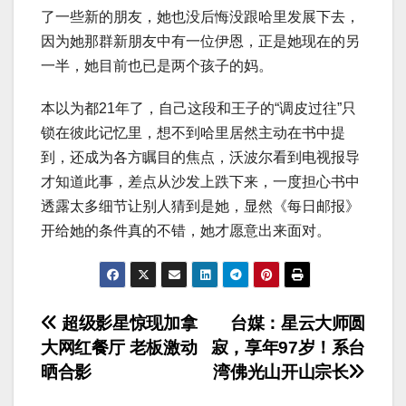
了一些新的朋友，她也没后悔没跟哈里发展下去，
因为她那群新朋友中有一位伊恩，正是她现在的另
一半，她目前也已是两个孩子的妈。
本以为都21年了，自己这段和王子的“调皮过往”只
锁在彼此记忆里，想不到哈里居然主动在书中提
到，还成为各方瞩目的焦点，沃波尔看到电视报导
才知道此事，差点从沙发上跌下来，一度担心书中
透露太多细节让别人猜到是她，显然《每日邮报》
开给她的条件真的不错，她才愿意出来面对。
文
超级影星惊现加拿
台媒：星云大师圆
大网红餐厅 老板激动
寂，享年97岁！系台
章
晒合影
湾佛光山开山宗长
导