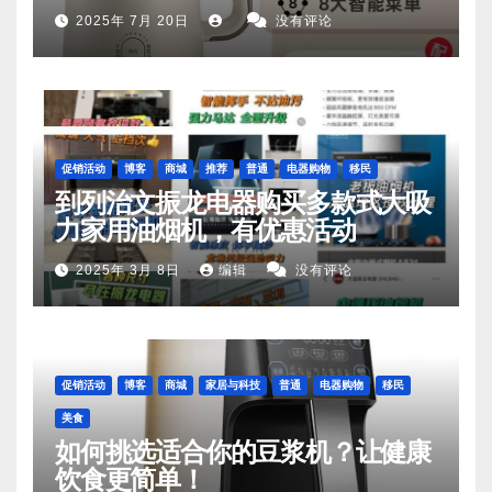
DJ06M‑D53，你值得拥有
2025年 7月 20日
没有评论
促销活动
博客
商城
推荐
普通
电器购物
移民
到列治文振龙电器购买多款式大吸
力家用油烟机，有优惠活动
2025年 3月 8日
编辑
没有评论
促销活动
博客
商城
家居与科技
普通
电器购物
移民
美食
如何挑选适合你的豆浆机？让健康
饮食更简单！