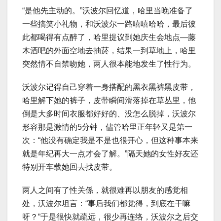
“是他先主动的。”沃波尔回忆道，哈里当晚准备了
一些搞笑小礼物，和沃波尔一路嘻嘻哈哈，最后彼
此都喝得有点醉了，哈里提议到她庆生会地点—藤
木酒吧的外面空地去抽菸，结果一到草地上，哈里
突然情不自禁吻她，两人很本能地发生了性行为。
沃波尔记得自己穿着一身搭配的黑衣黑裤黑皮带，
哈里解下她的裤子，皮带瞬间滑落掉在草丛里，他
倒是大多时间衣服都好好的、没怎么脱掉，沃波尔
形容那是激情的5分钟，儘管哈里正年轻又是第一
次：“他没有确定我是不是也很开心，但这种事本来
就是年纪再大一点才会了解。”隔天她的女性好友还
特别开车载她回去找皮带。
两人之间有了性关係，就很难再以朋友的感觉相
处，沃波尔坦言：“事后我们都觉得，到底在干嘛
呀？”于是很快就疏远，很少再连络，沃波尔之后交