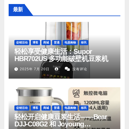
最新
促销活动
博客
商城
普通
电器购物
移民
轻松享受健康生活：Supor
HBR702US 多功能破壁机豆浆机
2025年 7月 20日
没有评论
促销活动
博客
商城
普通
电器购物
移民
轻松开启健康豆浆生活——Bear
DJJ‑C08G2 和 Joyoung