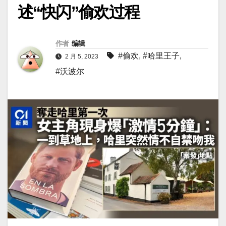
述“快闪”偷欢过程
作者
编辑
#偷欢
,
#哈里王子
,
2 月 5, 2023
#沃波尔