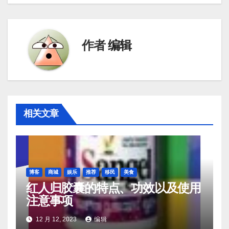
航
作者
编辑
相关文章
博客
商城
娱乐
推荐
移民
美食
红人归胶囊的特点、功效以及使用
注意事项
12 月 12, 2023
编辑