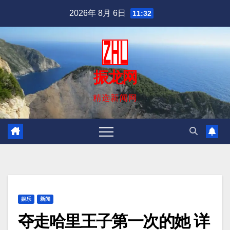
跳
2026年 8月 6日
11:32
至
内
容
振龙网
精选新闻网
娱乐
新闻
夺走哈里王子第一次的她 详