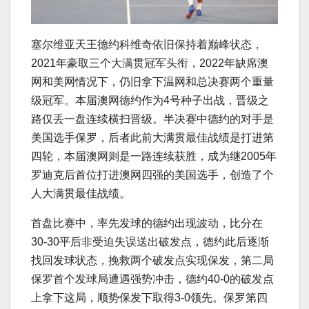
塞尔维亚天王德约科维奇依旧保持着巅峰状态，
2021年豪取三个大满贯冠军头衔，2022年缺席澳
网和美网情况下，仍旧拿下温网和总决赛两个重量
级冠军。本届澳网德约作为4号种子出战，晋级之
路仅丢一盘连续横扫晋级。半决赛中德约的对手是
美国选手保罗，后者此前大满贯最佳战绩是打进第
四轮，本届澳网则是一路连续获胜，成为继2005年
罗迪克后首位打进澳网四强的美国选手，创造了个
人大满贯最佳战绩。
首盘比赛中，率先发球的德约出现波动，比分在
30-30平后非受迫失误送出破发点，德约此后逐渐
找回发球状态，挽救两个破发点实现保发，第二局
保罗首个发球局遭遇强势冲击，德约40-0的破发点
上拿下这局，顺势保发下取得3-0领先。保罗第四