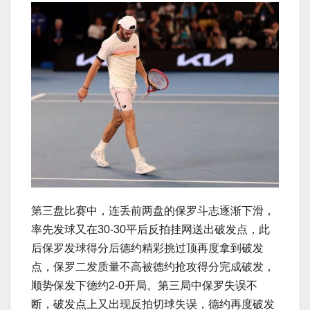
第三盘比赛中，连丢前两盘的保罗斗志逐渐下滑，
率先发球又在30-30平后反拍挂网送出破发点，此
后保罗发球得分后德约精彩挑过顶再度拿到破发
点，保罗二发质量不高被德约抢攻得分完成破发，
顺势保发下德约2-0开局。第三局中保罗失误不
断，破发点上又出现反拍切球失误，德约再度破发