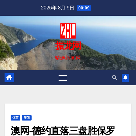
跳
2026年 8月 9日
00:09
至
内
容
振龙网
精选新闻网
体育
新闻
澳网-德约直落三盘胜保罗