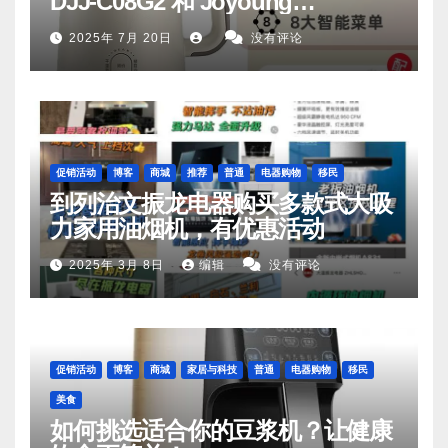
DJJ‑C08G2 和 Joyoung
DJ06M‑D53，你值得拥有
2025年 7月 20日
没有评论
促销活动
博客
商城
推荐
普通
电器购物
移民
到列治文振龙电器购买多款式大吸
力家用油烟机，有优惠活动
2025年 3月 8日
编辑
没有评论
促销活动
博客
商城
家居与科技
普通
电器购物
移民
美食
如何挑选适合你的豆浆机？让健康