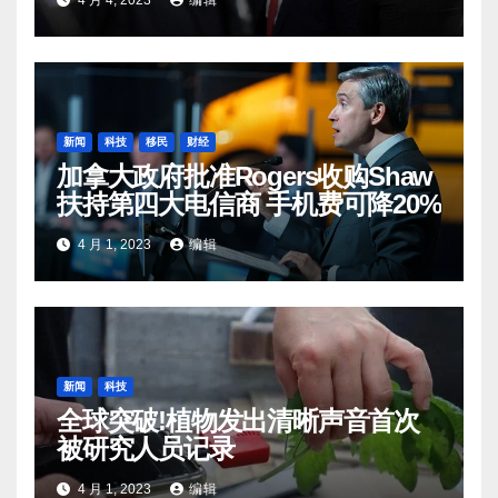
4 月 4, 2023
编辑
新闻
科技
移民
财经
加拿大政府批准Rogers收购Shaw
扶持第四大电信商 手机费可降20%
4 月 1, 2023
编辑
新闻
科技
全球突破!植物发出清晰声音首次
被研究人员记录
4 月 1, 2023
编辑