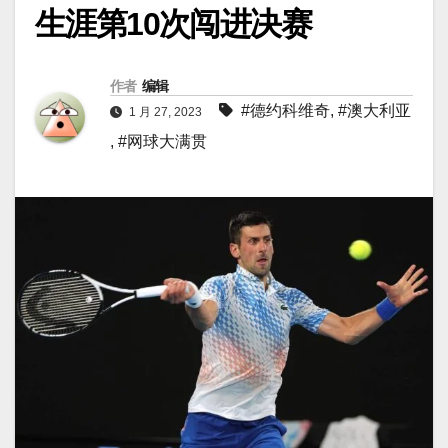
生涯第10次闯进决赛
作者
编辑
#德约科维奇
,
#澳大利亚
1 月 27, 2023
,
#网球大满贯