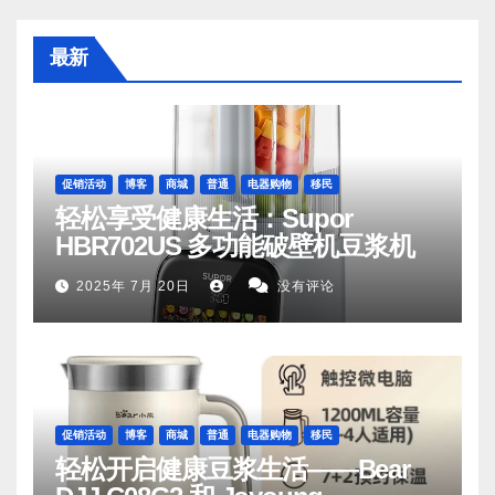
最新
促销活动
博客
商城
普通
电器购物
移民
轻松享受健康生活：Supor
HBR702US 多功能破壁机豆浆机
2025年 7月 20日
没有评论
促销活动
博客
商城
普通
电器购物
移民
轻松开启健康豆浆生活——Bear