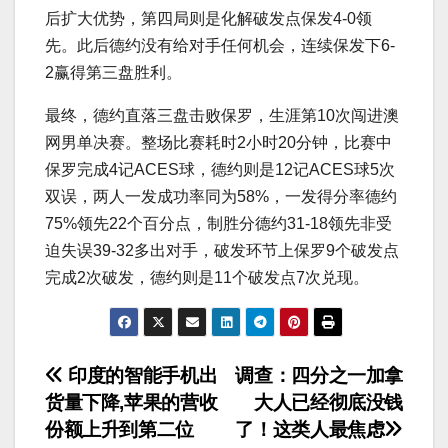
后扩大优势，第四局则是化解破发点保发4-0领
先。此后德约没有给对手任何机会，连续保发下6-
2赢得第三盘胜利。
最终，德约直落三盘击败保罗，生涯第10次闯进澳
网男单决赛。整场比赛耗时2小时20分钟，比赛中
保罗完成4记ACES球，德约则是12记ACES球5次
双误，两人一发成功率同为58%，一发得分率德约
75%领先22个百分点，制胜分德约31-18领先非受
迫失误39-32多出对手，破发环节上保罗9个破发点
完成2次破发，德约则是11个破发点7次兑现。
文
印度的智能手机出
调查：四分之一加拿
货量下降,苹果的营收
大人已经彻底没钱
章
份额上升到第二位
了！这类人最焦虑