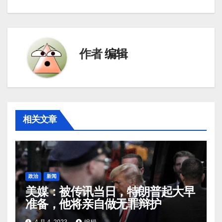
导
航
作者
编辑
相关文章
政治
新闻
美媒：被传讯当日，特朗普起大早
准备，他将亲自做无罪辩护