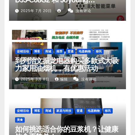
DJ06M‑D53，你值得拥有
2025年 7月 20日
没有评论
促销活动
博客
商城
推荐
普通
电器购物
移民
到列治文振龙电器购买多款式大吸
力家用油烟机，有优惠活动
2025年 3月 8日
编辑
没有评论
促销活动
博客
商城
家居与科技
普通
电器购物
移民
美食
如何挑选适合你的豆浆机？让健康