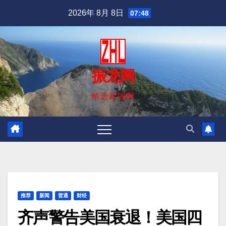
跳
2026年 8月 8日
07:48
至
内
容
振龙网
精选新闻网
推荐
新闻
普通
财经
齐声警告美国衰退！美国四