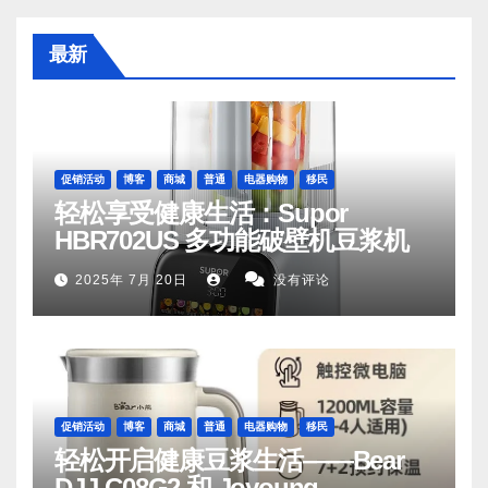
最新
促销活动
博客
商城
普通
电器购物
移民
轻松享受健康生活：Supor
HBR702US 多功能破壁机豆浆机
2025年 7月 20日
没有评论
促销活动
博客
商城
普通
电器购物
移民
轻松开启健康豆浆生活——Bear
DJJ‑C08G2 和 Joyoung