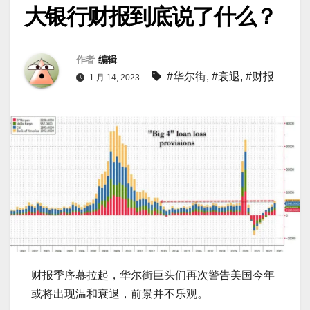
大银行财报到底说了什么？
作者
编辑
#华尔街
,
#衰退
,
#财报
1 月 14, 2023
财报季序幕拉起，华尔街巨头们再次警告美国今年
或将出现温和衰退，前景并不乐观。