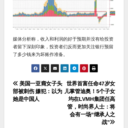
媒体分析称，收入和利润的好于预期并没有给投资
者留下深刻印象，投资者们反而更加关注银行预留
了多少钱来为坏账作准备。
文
美国一亚裔女子头
世界首富任命47岁女
部被刺伤 嫌犯：以为
儿掌管迪奥！5个子女
章
她是中国人
均在LVMH集团任高
导
管，时尚界人士：将
会有一场“继承人之
航
战”