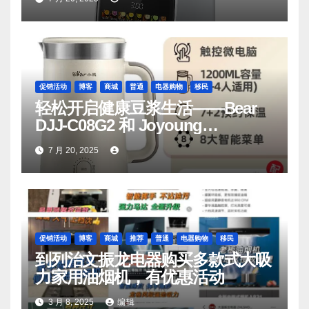
促销活动
博客
商城
普通
电器购物
移民
轻松开启健康豆浆生活——Bear
DJJ‑C08G2 和 Joyoung
DJ06M‑D53，你值得拥有
7 月 20, 2025
促销活动
博客
商城
推荐
普通
电器购物
移民
到列治文振龙电器购买多款式大吸
力家用油烟机，有优惠活动
3 月 8, 2025
编辑