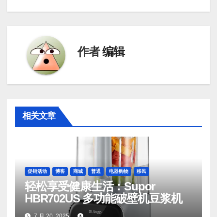
作者
编辑
相关文章
促销活动
博客
商城
普通
电器购物
移民
轻松享受健康生活：Supor
HBR702US 多功能破壁机豆浆机
7 月 20, 2025