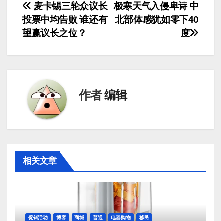
文
麦卡锡三轮众议长
极寒天气入侵卑诗 中
投票中均告败 谁还有
北部体感犹如零下40
章
望赢议长之位？
度
导
航
作者
编辑
相关文章
促销活动
博客
商城
普通
电器购物
移民