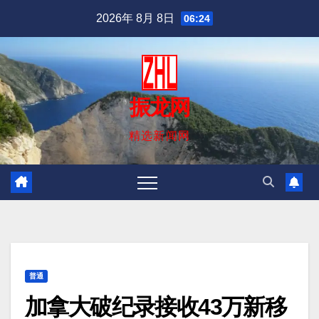
跳
2026年 8月 8日
06:24
至
内
容
振龙网
精选新闻网
普通
加拿大破纪录接收43万新移