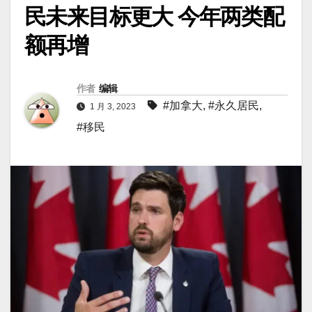
民未来目标更大 今年两类配
额再增
作者
编辑
#加拿大
,
#永久居民
,
1 月 3, 2023
#移民