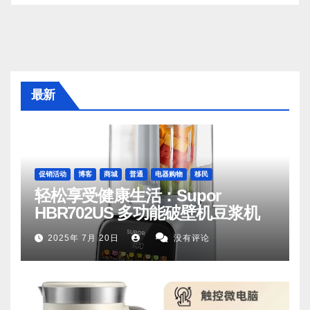
最新
促销活动
博客
商城
普通
电器购物
移民
轻松享受健康生活：Supor
HBR702US 多功能破壁机豆浆机
2025年 7月 20日
没有评论