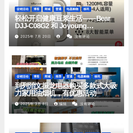
促销活动
博客
商城
普通
电器购物
移民
轻松开启健康豆浆生活——Bear
DJJ‑C08G2 和 Joyoung
DJ06M‑D53，你值得拥有
2025年 7月 20日
没有评论
促销活动
博客
商城
推荐
普通
电器购物
移民
到列治文振龙电器购买多款式大吸
力家用油烟机，有优惠活动
2025年 3月 8日
编辑
没有评论