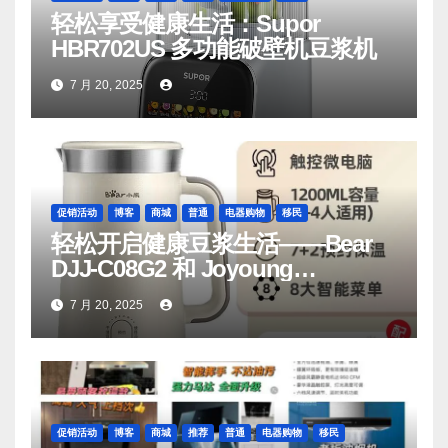
轻松享受健康生活：Supor
HBR702US 多功能破壁机豆浆机
7 月 20, 2025
促销活动
博客
商城
普通
电器购物
移民
轻松开启健康豆浆生活——Bear
DJJ‑C08G2 和 Joyoung
DJ06M‑D53，你值得拥有
7 月 20, 2025
促销活动
博客
商城
推荐
普通
电器购物
移民