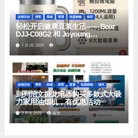
促销活动
博客
商城
普通
电器购物
移民
轻松开启健康豆浆生活——Bear
DJJ‑C08G2 和 Joyoung
DJ06M‑D53，你值得拥有
7 月 20, 2025
促销活动
博客
商城
推荐
普通
电器购物
移民
到列治文振龙电器购买多款式大吸
力家用油烟机，有优惠活动
3 月 8, 2025
编辑