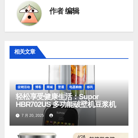
作者
编辑
相关文章
促销活动
博客
商城
普通
电器购物
移民
轻松享受健康生活：Supor
HBR702US 多功能破壁机豆浆机
7 月 20, 2025