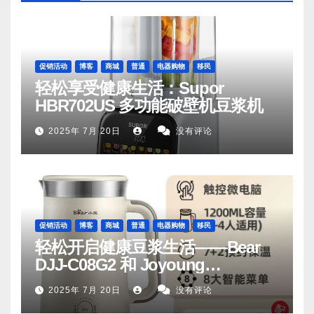
促销活动
博客
商城
普通
电器购物
移民
轻松享受健康生活：Supor
HBR702US 多功能破壁机豆浆机
2025年 7月 20日
没有评论
促销活动
博客
商城
普通
电器购物
移民
轻松开启健康豆浆生活——Bear
DJJ‑C08G2 和 Joyoung
DJ06M‑D53，你值得拥有
2025年 7月 20日
没有评论