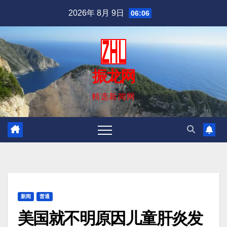
跳
2026年 8月 9日
06:06
至
内
容
振龙网
精选新闻网
新闻
普通
美国就不明原因儿童肝炎发