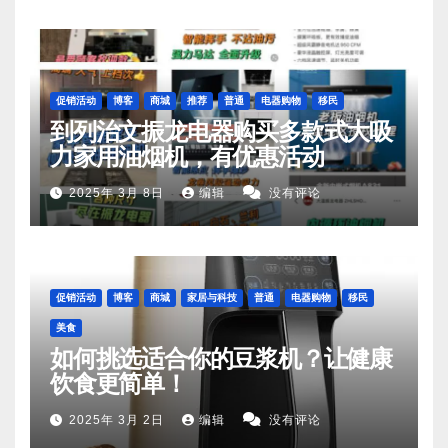
促销活动
博客
商城
推荐
普通
电器购物
移民
到列治文振龙电器购买多款式大吸
力家用油烟机，有优惠活动
2025年 3月 8日
编辑
没有评论
促销活动
博客
商城
家居与科技
普通
电器购物
移民
美食
如何挑选适合你的豆浆机？让健康
饮食更简单！
2025年 3月 2日
编辑
没有评论