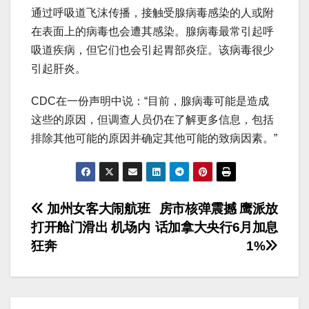
通过呼吸道飞沫传播，接触受腺病毒感染的人或附
在表面上的病毒也会遭其感染。腺病毒最常引起呼
吸道疾病，但它们也会引起胃部炎症。该病毒很少
引起肝炎。
CDC在一份声明中说：“目前，腺病毒可能是造成
这些的原因，但调查人员仍在了解更多信息，包括
排除其他可能的原因并确定其他可能的致病因素。”
文
加州女客大闹航班
房市核弹震撼 鹰派放
打开舱门滑出 机场内
话加拿大央行6月加息
章
狂奔
1%
导
航