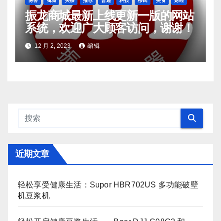
博客
商城
头条
推荐
普通
科技
移民
美食
财经
振龙商城最新上线更新一版的网站
系统，欢迎广大顾客访问，谢谢！
12 月 2, 2023
编辑
近期文章
轻松享受健康生活：Supor HBR702US 多功能破壁
机豆浆机