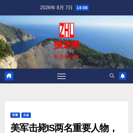
跳
2026年 8月 7日
14:08
至
内
容
振龙网
精选新闻网
军事
头条
美军击毙IS两名重要人物，