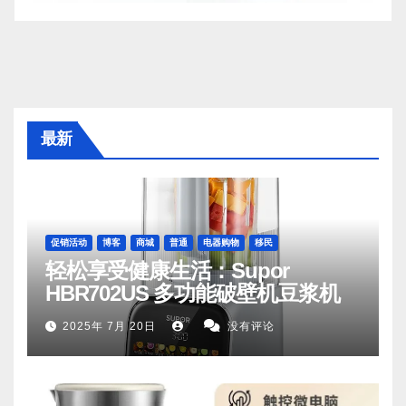
最新
促销活动
博客
商城
普通
电器购物
移民
轻松享受健康生活：Supor
HBR702US 多功能破壁机豆浆机
2025年 7月 20日
没有评论