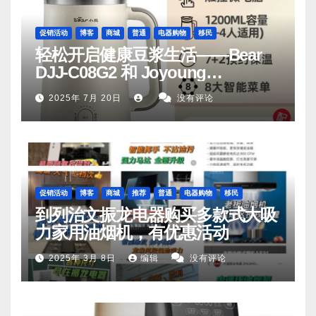
促销活动
博客
商城
普通
电器购物
移民
轻松开启健康豆浆生活——Bear
DJJ‑C08G2 和 Joyoung
DJ06M‑D53，你值得拥有
2025年 7月 20日
没有评论
促销活动
博客
商城
推荐
普通
电器购物
移民
到列治文振龙电器购买多款式大吸
力家用油烟机，有优惠活动
2025年 3月 8日
编辑
没有评论