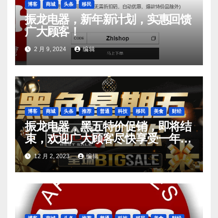
博客
商城
头条
移民
振龙电器，新年新计划，实惠回馈
广大顾客！
2 月 9, 2024
编辑
博客
商城
头条
推荐
普通
科技
移民
美食
财经
振龙电器，黑五特价促销，即将结
束，欢迎广大顾客尽快享受一年的
最大优惠
12 月 2, 2023
编辑