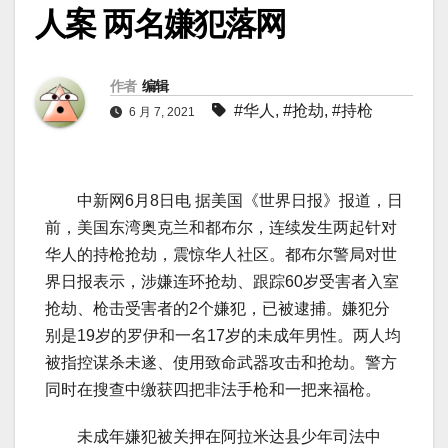
人案 两名嫌犯落网
作者
编辑
#华人
,
#抢劫
,
#持枪
6 月 7, 2021
中新网6月8日电 据美国《世界日报》报道，日
前，美国东湾奥克兰和都布尔，连续发生两起针对
华人的持枪抢劫，震惊华人社区。都布尔警局对世
界日报表示，涉嫌连环抢劫、跟踪60岁受害者入室
抢劫、枪击受害者的2个嫌犯，已被逮捕。嫌犯分
别是19岁的罗伊和一名17岁的未成年男性。两人均
被指控谋杀未遂、使用致命武器攻击和抢劫。警方
同时在搜查中缴获四把非法手枪和一把来福枪。
未成年嫌犯被关押在阿拉米达县少年司法中