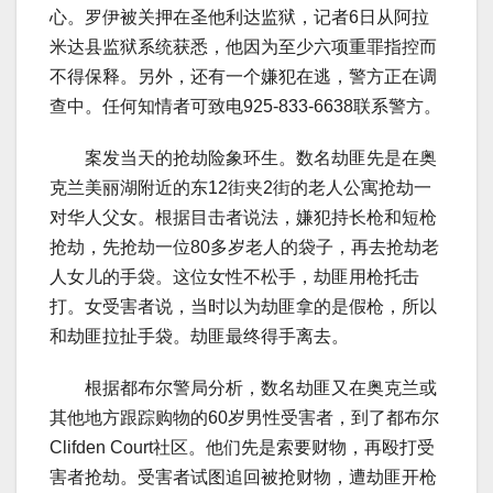
心。罗伊被关押在圣他利达监狱，记者6日从阿拉
米达县监狱系统获悉，他因为至少六项重罪指控而
不得保释。另外，还有一个嫌犯在逃，警方正在调
查中。任何知情者可致电925-833-6638联系警方。
案发当天的抢劫险象环生。数名劫匪先是在奥
克兰美丽湖附近的东12街夹2街的老人公寓抢劫一
对华人父女。根据目击者说法，嫌犯持长枪和短枪
抢劫，先抢劫一位80多岁老人的袋子，再去抢劫老
人女儿的手袋。这位女性不松手，劫匪用枪托击
打。女受害者说，当时以为劫匪拿的是假枪，所以
和劫匪拉扯手袋。劫匪最终得手离去。
根据都布尔警局分析，数名劫匪又在奥克兰或
其他地方跟踪购物的60岁男性受害者，到了都布尔
Clifden Court社区。他们先是索要财物，再殴打受
害者抢劫。受害者试图追回被抢财物，遭劫匪开枪