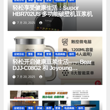
促销活动
博客
商城
普通
电器购物
移民
轻松享受健康生活：Supor
HBR702US 多功能破壁机豆浆机
7 月 20, 2025
促销活动
博客
商城
普通
电器购物
移民
轻松开启健康豆浆生活——Bear
DJJ‑C08G2 和 Joyoung
DJ06M‑D53，你值得拥有
7 月 20, 2025
促销活动
博客
商城
推荐
普通
电器购物
移民