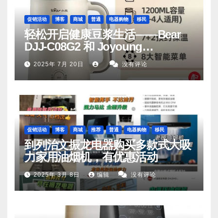
促销活动
博客
商城
普通
电器购物
移民
轻松开启健康豆浆生活——Bear
DJJ‑C08G2 和 Joyoung
DJ06M‑D53，你值得拥有
2025年 7月 20日
没有评论
促销活动
博客
商城
推荐
普通
电器购物
移民
到列治文振龙电器购买多款式大吸
力家用油烟机，有优惠活动
2025年 3月 8日
编辑
没有评论