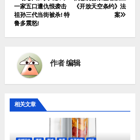
文
一家五口遭仇恨袭击
《开放天空条约》法
章
祖孙三代当街被杀! 特
案
导
鲁多震怒!
航
作者
编辑
相关文章