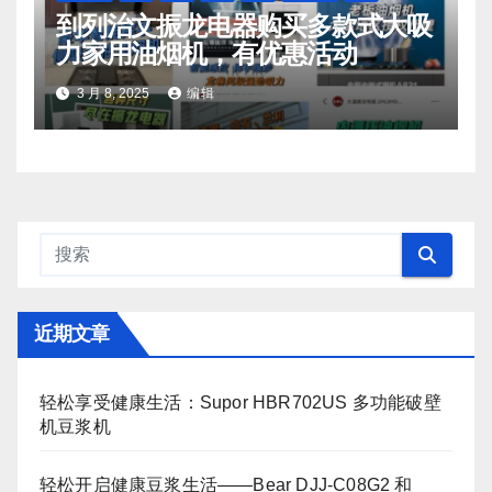
到列治文振龙电器购买多款式大吸
力家用油烟机，有优惠活动
3 月 8, 2025
编辑
近期文章
轻松享受健康生活：Supor HBR702US 多功能破壁
机豆浆机
轻松开启健康豆浆生活——Bear DJJ‑C08G2 和