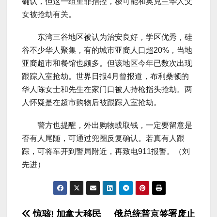
确认，但这一组重罪指控，极可能和奥克兰华人父
女被抢劫有关。
东湾三谷地区被认为治安良好，学区优秀，硅
谷不少华人聚集，有的城市亚裔人口超20%，当地
亚裔超市和餐馆也颇多。但该地区今年已数次出现
跟踪入室抢劫。世界日报4月曾报道，布利桑顿的
华人陈女士和先生在家门口被人持枪指头抢劫。两
人怀疑是在超市购物后被跟踪入室抢劫。
警方也提醒，外出购物或取钱，一定要留意是
否有人尾随，可通过兜圈反复确认。若真有人跟
踪，可将车开到警局附近，再致电911报警。（刘
先进）
惊骇! 加拿大移民
俄总统普京签署废止