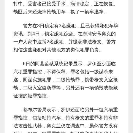
打中。受害者已接受手术，病情稳定，正在恢复。
劫匪后来还烧掉抢劫用车，换了一辆车逃窜。
警方在3日确定有3名嫌犯，且已获得嫌犯车牌
资讯。到4日，锁定嫌犯踪迹。在东湾安蒂奥克的
一户人家中逮捕2名嫌犯，并缴获非法枪支。警方
相信这些嫌犯对其他地方的类似犯罪负责。
6日的阿县监狱系统记录显示，罗伊至少面临
六项重罪指控，不得保释。罪名包括一级谋杀未
遂，阴谋实施犯罪，二级抢劫罪，携带枪支入室抢
劫，二级入室盗窃罪等，另外还有一项销毁或隐藏
证据的轻罪指控。
都布尔警局表示，罗伊还面临另外一组六项重
罪指控，包括劫持汽车、持有枪支的重罪和持有非
法攻击性武器，奥克兰仍在调查中。虽然警方没有