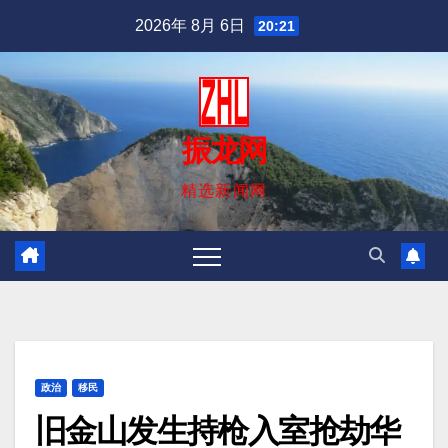
跳
2026年 8月 6日
20:21
至
内
容
振龙网
精选新闻网
政治
移民
旧金山发生持枪入室抢劫华