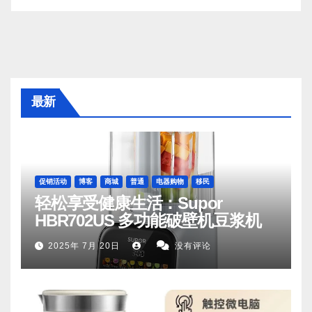
最新
促销活动
博客
商城
普通
电器购物
移民
轻松享受健康生活：Supor
HBR702US 多功能破壁机豆浆机
2025年 7月 20日
没有评论