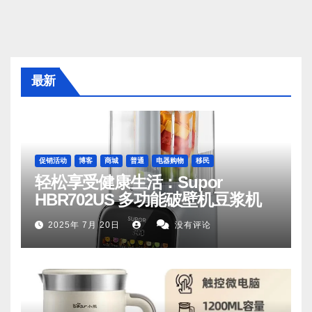
最新
促销活动
博客
商城
普通
电器购物
移民
轻松享受健康生活：Supor
HBR702US 多功能破壁机豆浆机
2025年 7月 20日
没有评论