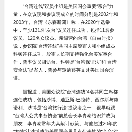
“台湾连线”议员小组是美国国会重要“亲台”力
量，在众议院和参议院成立的时间分别是2002年和
2003年。台湾《东森新闻》称，在2020年选举
中，至少131名“友台”议员连任成功，包括11名参
议员、120名众议员。亲绿营的台湾《自由时报》
说，参议院“台湾连线”共同主席殷霍夫和小组成员
科顿连任成功。殷霍夫长期支持强化台美军事合
作，曾率议员团访台。科顿是“台湾保证法”和“台湾
安全法”提案人，曾参与邀请蔡英文赴美国国会演
讲。
据报道，美国众议院“台湾连线”4名共同主席都
连任成功，包括沙博、迪亚斯-巴拉特、西尔斯与康
诺利。沙博是“台湾旅行法”提议者之一，很早就跟
“台湾人公共事务协会”前总会长李青泰结识并成为
朋友，李青泰常年为其献计献策。与他超过20年的
“友情”让沙博成为美国国会里具有代表性的“亲台”议