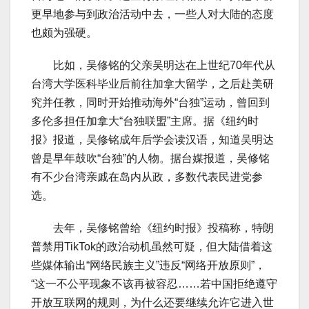
更早地参与到政治活动中去，一些人对大陆的态度
也颇为强硬。
比如，吴修铭的父亲吴明达在上世纪70年代从
台湾大学医科毕业后前往加拿大留学，之后赴美研
究并任教，同时开始推动海外“台独”运动，曾回到
多伦多担任加拿大“台独联盟”主席。据《纽约时
报》报道，吴修铭成年后学会读汉语，知道吴明达
曾是早年鼓吹“台独”的人物。据台媒报道，吴修铭
有不少台湾亲戚在岛内从政，多数代表民进党参
选。
去年，吴修铭曾给《纽约时报》投稿称，特朗
普禁用TikTok的政治动机虽然可疑，但大陆借着这
些媒体输出“网络民族主义”违反“网络开放原则”，
“这一不公平现象不该再被容忍……若中国拒绝遵守
开放互联网的规则，为什么还要继续允许它进入世