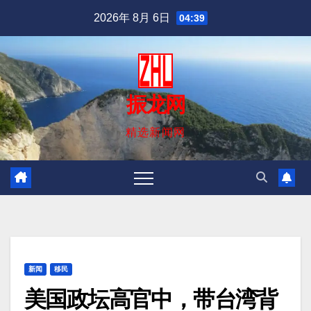
跳
2026年 8月 6日
04:39
至
内
容
振龙网
精选新闻网
新闻
移民
美国政坛高官中，带台湾背