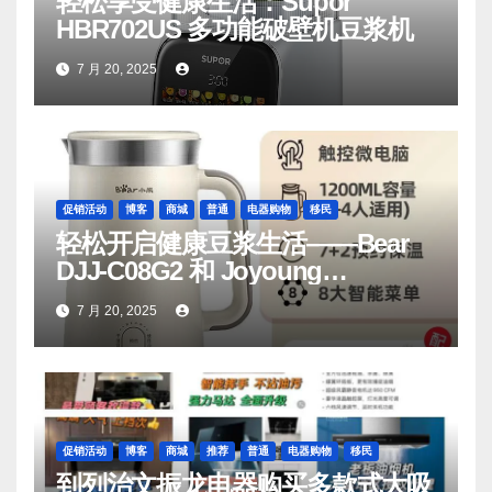
轻松享受健康生活：Supor
HBR702US 多功能破壁机豆浆机
7 月 20, 2025
促销活动
博客
商城
普通
电器购物
移民
轻松开启健康豆浆生活——Bear
DJJ‑C08G2 和 Joyoung
DJ06M‑D53，你值得拥有
7 月 20, 2025
促销活动
博客
商城
推荐
普通
电器购物
移民
到列治文振龙电器购买多款式大吸