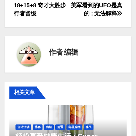
18+15+8 奇才大胜步
美军看到的UFO是真
章
行者晋级
的 : 无法解释
导
航
作者
编辑
相关文章
促销活动
博客
商城
普通
电器购物
移民