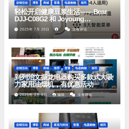
促销活动
博客
商城
普通
电器购物
移民
轻松开启健康豆浆生活——Bear
DJJ‑C08G2 和 Joyoung
DJ06M‑D53，你值得拥有
2025年 7月 20日
没有评论
促销活动
博客
商城
推荐
普通
电器购物
移民
到列治文振龙电器购买多款式大吸
力家用油烟机，有优惠活动
2025年 3月 8日
编辑
没有评论
促销活动
博客
商城
家居与科技
普通
电器购物
移民