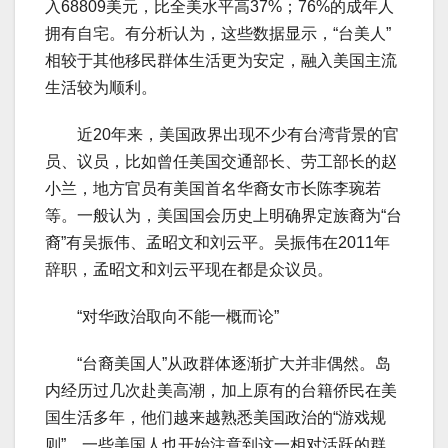
入68809美元，比全美水平高37%；76%的成年人
拥有自宅。有分析认为，这些数据显示，“台美人”
相较于其他移民群体生活更为安定，融入美国主流
生活较为顺利。
近20年来，美国政界出现不少有台湾背景的官
员、议员，比如曾任美国交通部长、劳工部长的赵
小兰，地方官员有美国首名华裔女市长陈李琬若
等。一般认为，美国国会历史上明确界定族裔为“台
裔”有吴振伟、孟昭文和刘云平。吴振伟在2011年
辞职，孟昭文和刘云平现在都是众议员。
“对华政治取向不能一概而论”
“台裔美国人”从政群体逐渐扩大并非偶然。岛
内经历过几次赴美高潮，加上原有的台籍侨民在美
国生活多年，他们越来越熟悉美国政治的“游戏规
则”。一些美国人也开始注意到这一相对活跃的群