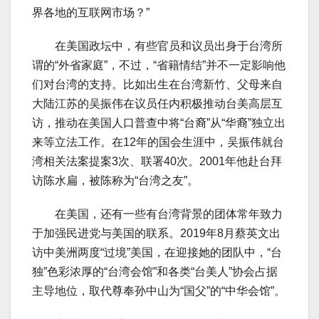
界各地的互联网市场？”
在美国政坛中，有些官员和议员出身于台湾所
谓的“外省家庭”，不过，“省籍情结”并不一定影响他
们对台湾的支持。比如出生在台湾新竹、父母来自
大陆江苏的吴振伟在议员任内积极推动台美高层互
访，推动在美国人口普查中将“台裔”从“华裔”独立出
来等立法工作。在12年的国会生涯中，吴振伟就台
湾相关法案提案3次、联署40次。2001年他赴台拜
访陈水扁，被陈称为“台湾之友”。
在美国，还有一些有台湾背景的团体常年致力
于加强民进党与美国的联系。2019年8月蔡英文出
访中美洲两度“过境”美国，在迎接她的团队中，“台
独”色彩浓厚的“台湾会馆”和各类“台美人”协会占据
主导地位，取代尊奉孙中山为“国父”的“中华会馆”。