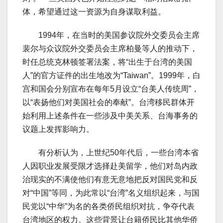
体，希望通过这一资源为自身谋取利益。
1994年，在当时的美国参议院外交委员会主席
裴尔与众议院外交委员会主席柏曼等人的推动下，
时任总统克林顿签署法案，将“出生于台湾的美国
人”的官方证件的出生地改为“Taiwan”。1999年，白
宫和国会分别宣布在每年5月设立“台美人传统周”，
以“表扬他们对美国社会的奉献”。台湾移民群体开
始利用上述条件在一些涉及中美关系、台海事务的
议题上发挥影响力。
有分析认为，上世纪50年代后，一些台湾本省
人因职业发展受限才选择赴美留学，他们对岛内政
治现实的不满使他们有意无意地把反对国民党和反
对“中国”等同，为此常以“台湾”名义组织起来，与国
民党以“中华”为名的各类侨民组织对抗，争夺代表
台湾地区的权力。这些背景让台籍侨民比其他华侨