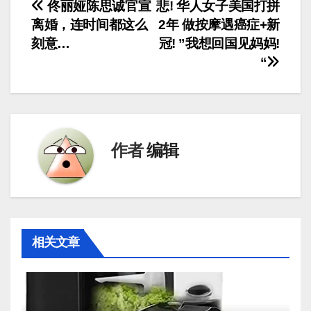
文
佟丽娅陈思诚官宣
悲! 华人女子美国打拼
离婚，连时间都这么
2年 做按摩遇癌症+新
章
刻意…
冠! ”我想回国见妈妈!
导
“
航
作者
编辑
相关文章