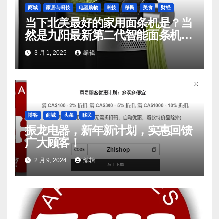
商城
家居与科技
电器购物
科技
移民
美食
财经
当下北美最好的家用面条机是？当
然是九阳最新第二代智能面条机
L20
3 月 1, 2025
编辑
博客
商城
头条
移民
振龙电器，新年新计划，实惠回馈
广大顾客！
2 月 9, 2024
编辑