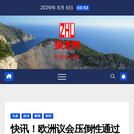
跳
2026年 8月 6日
03:53
至
内
容
振龙网
精选新闻网
头条
政治
新闻
财经
快讯！欧洲议会压倒性通过