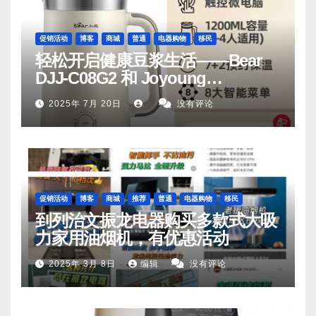
促销活动
博客
商城
普通
电器购物
移民
轻松开启健康豆浆生活——Bear
DJJ‑C08G2 和 Joyoung
DJ06M‑D53，你值得拥有
2025年 7月 20日
没有评论
促销活动
博客
商城
推荐
普通
电器购物
移民
到列治文振龙电器购买多款式大吸
力家用油烟机，有优惠活动
2025年 3月 8日
编辑
没有评论