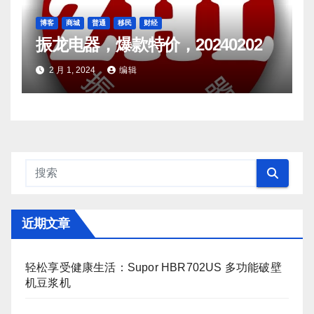
博客
商城
普通
移民
财经
振龙电器，爆款特价，20240202
2 月 1, 2024
编辑
近期文章
轻松享受健康生活：Supor HBR702US 多功能破壁
机豆浆机