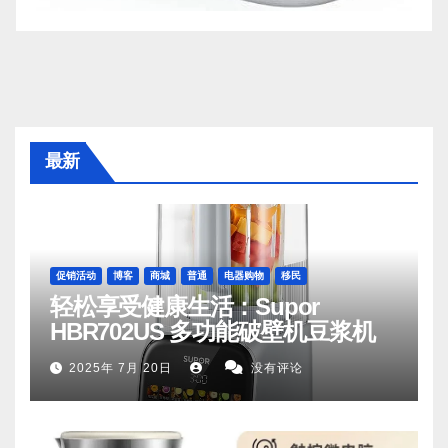
最新
促销活动
博客
商城
普通
电器购物
移民
轻松享受健康生活：Supor
HBR702US 多功能破壁机豆浆机
2025年 7月 20日
没有评论