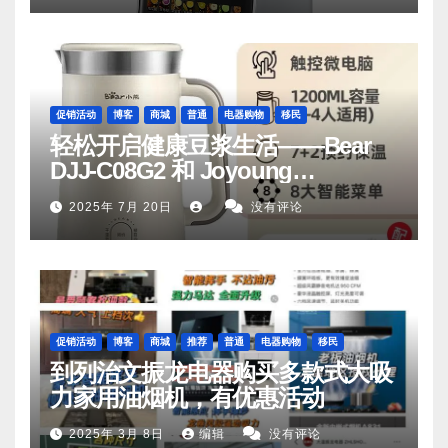
促销活动
博客
商城
普通
电器购物
移民
轻松开启健康豆浆生活——Bear
DJJ‑C08G2 和 Joyoung
DJ06M‑D53，你值得拥有
2025年 7月 20日
没有评论
促销活动
博客
商城
推荐
普通
电器购物
移民
到列治文振龙电器购买多款式大吸
力家用油烟机，有优惠活动
2025年 3月 8日
编辑
没有评论