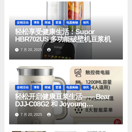
促销活动
博客
商城
普通
电器购物
移民
轻松享受健康生活：Supor
HBR702US 多功能破壁机豆浆机
7 月 20, 2025
促销活动
博客
商城
普通
电器购物
移民
轻松开启健康豆浆生活——Bear
DJJ‑C08G2 和 Joyoung
DJ06M‑D53，你值得拥有
7 月 20, 2025