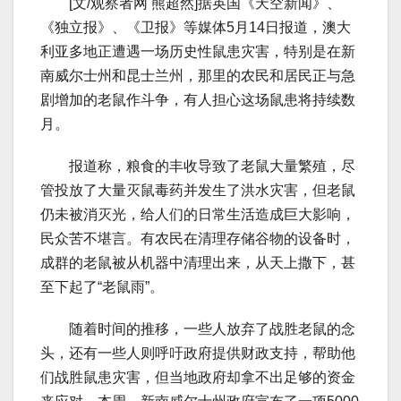
[文/观察者网 熊超然]据英国《天空新闻》、
《独立报》、《卫报》等媒体5月14日报道，澳大
利亚多地正遭遇一场历史性鼠患灾害，特别是在新
南威尔士州和昆士兰州，那里的农民和居民正与急
剧增加的老鼠作斗争，有人担心这场鼠患将持续数
月。
报道称，粮食的丰收导致了老鼠大量繁殖，尽
管投放了大量灭鼠毒药并发生了洪水灾害，但老鼠
仍未被消灭光，给人们的日常生活造成巨大影响，
民众苦不堪言。有农民在清理存储谷物的设备时，
成群的老鼠被从机器中清理出来，从天上撒下，甚
至下起了“老鼠雨”。
随着时间的推移，一些人放弃了战胜老鼠的念
头，还有一些人则呼吁政府提供财政支持，帮助他
们战胜鼠患灾害，但当地政府却拿不出足够的资金