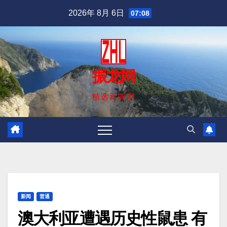
跳
2026年 8月 6日
07:08
至
内
容
振龙网
精选新闻网
新闻
普通
澳大利亚遭遇历史性鼠患 有