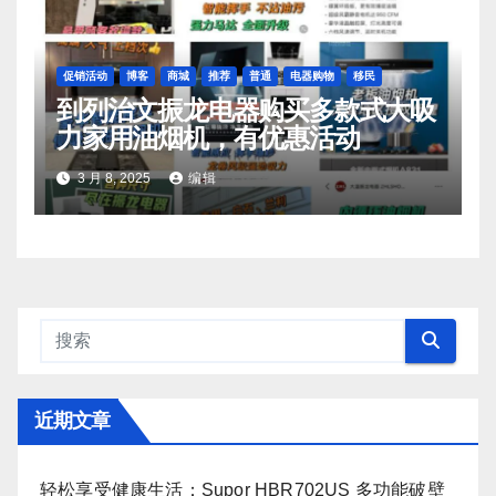
促销活动
博客
商城
推荐
普通
电器购物
移民
到列治文振龙电器购买多款式大吸
力家用油烟机，有优惠活动
3 月 8, 2025
编辑
近期文章
轻松享受健康生活：Supor HBR702US 多功能破壁