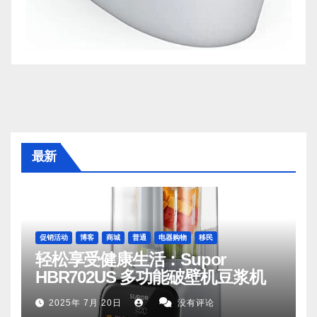
最新
促销活动
博客
商城
普通
电器购物
移民
轻松享受健康生活：Supor
HBR702US 多功能破壁机豆浆机
2025年 7月 20日
没有评论