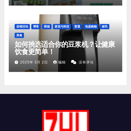
促销活动
博客
商城
家居与科技
普通
电器购物
移民
美食
如何挑选适合你的豆浆机？让健康
饮食更简单！
2025年 3月 2日
编辑
没有评论