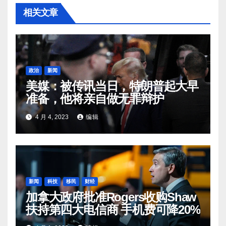
相关文章
政治
新闻
美媒：被传讯当日，特朗普起大早
准备，他将亲自做无罪辩护
4 月 4, 2023
编辑
新闻
科技
移民
财经
加拿大政府批准Rogers收购Shaw
扶持第四大电信商 手机费可降20%