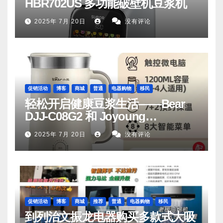
HBR702US 多功能破壁机豆浆机
2025年 7月 20日
没有评论
促销活动
博客
商城
普通
电器购物
移民
轻松开启健康豆浆生活——Bear
DJJ‑C08G2 和 Joyoung
DJ06M‑D53，你值得拥有
2025年 7月 20日
没有评论
促销活动
博客
商城
推荐
普通
电器购物
移民
到列治文振龙电器购买多款式大吸