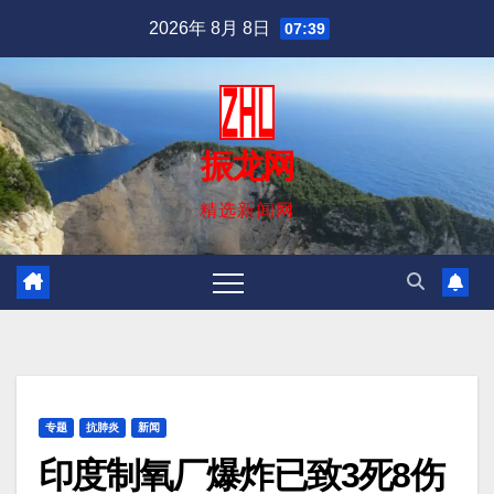
跳
2026年 8月 8日
07:39
至
内
容
振龙网
精选新闻网
专题
抗肺炎
新闻
印度制氧厂爆炸已致3死8伤