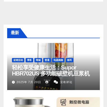
最新
促销活动
博客
商城
普通
电器购物
移民
轻松享受健康生活：Supor
HBR702US 多功能破壁机豆浆机
2025年 7月 20日
没有评论