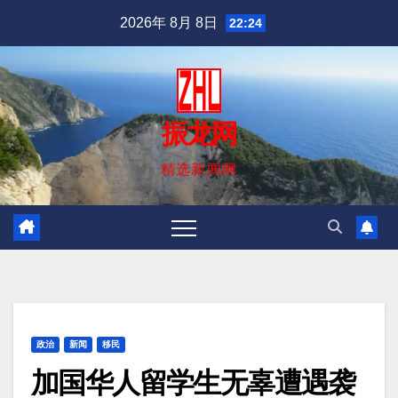
跳
2026年 8月 8日
22:24
至
内
容
振龙网
精选新闻网
政治
新闻
移民
加国华人留学生无辜遭遇袭