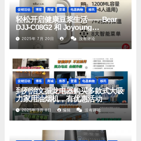
促销活动
博客
商城
普通
电器购物
移民
轻松开启健康豆浆生活——Bear
DJJ‑C08G2 和 Joyoung
DJ06M‑D53，你值得拥有
2025年 7月 20日
没有评论
促销活动
博客
商城
推荐
普通
电器购物
移民
到列治文振龙电器购买多款式大吸
力家用油烟机，有优惠活动
2025年 3月 8日
编辑
没有评论