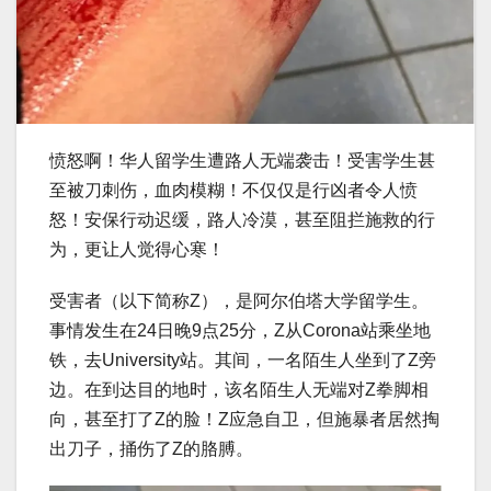
愤怒啊！华人留学生遭路人无端袭击！受害学生甚
至被刀刺伤，血肉模糊！不仅仅是行凶者令人愤
怒！安保行动迟缓，路人冷漠，甚至阻拦施救的行
为，更让人觉得心寒！
受害者（以下简称Z），是阿尔伯塔大学留学生。
事情发生在24日晚9点25分，Z从Corona站乘坐地
铁，去University站。其间，一名陌生人坐到了Z旁
边。在到达目的地时，该名陌生人无端对Z拳脚相
向，甚至打了Z的脸！Z应急自卫，但施暴者居然掏
出刀子，捅伤了Z的胳膊。