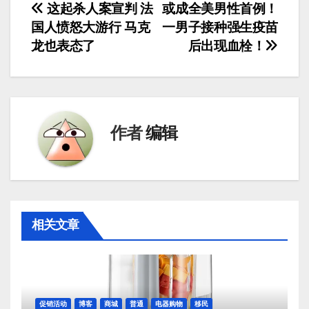
文
这起杀人案宣判 法
或成全美男性首例！
国人愤怒大游行 马克
一男子接种强生疫苗
章
龙也表态了
后出现血栓！
导
航
作者
编辑
相关文章
促销活动
博客
商城
普通
电器购物
移民