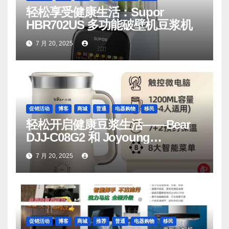
轻松享受健康生活：Supor
HBR702US 多功能破壁机豆浆机
7 月 20, 2025
促销活动
博客
商城
普通
电器购物
移民
轻松开启健康豆浆生活——Bear
DJJ‑C08G2 和 Joyoung
DJ06M‑D53，你值得拥有
7 月 20, 2025
促销活动
博客
商城
推荐
普通
电器购物
移民